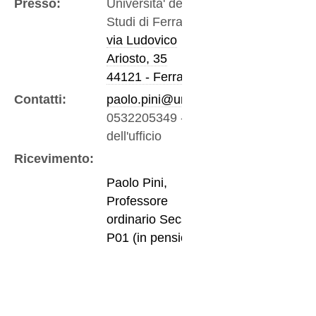
Presso:
Universita' degli
Studi di Ferrara
via Ludovico
Ariosto, 35
44121 - Ferrara
Contatti:
paolo.pini@unife.it
0532205349
-
Fax
dell'ufficio
Ricevimento:
Paolo Pini,
Professore
ordinario Secs
P01 (in pensione)