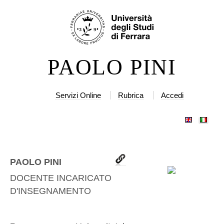
Salta
Strumenti
ai
personali
contenuti.
|
PAOLO PINI
Salta
alla
navigazione
Servizi Online
Rubrica
Accedi
PAOLO PINI
DOCENTE INCARICATO
D'INSEGNAMENTO