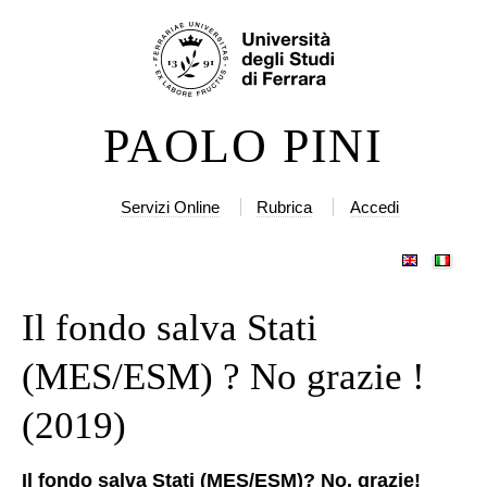
Salta
Strumenti
ai
personali
contenuti.
|
PAOLO PINI
Salta
alla
navigazione
Servizi Online
Rubrica
Accedi
Il fondo salva Stati
(MES/ESM) ? No grazie !
(2019)
Il fondo salva Stati (MES/ESM)? No, grazie!