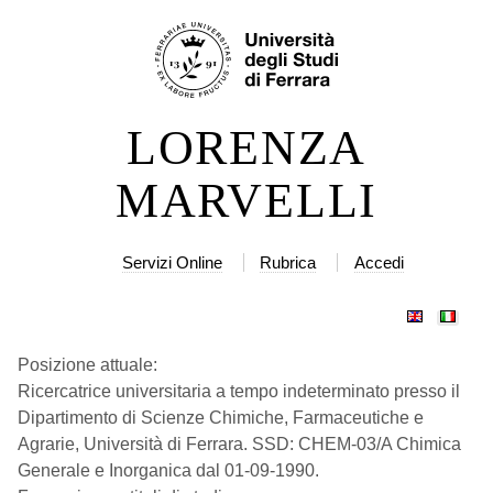
Salta
Strumenti
ai
personali
contenuti.
|
LORENZA
Salta
alla
MARVELLI
navigazione
Servizi Online
Rubrica
Accedi
Posizione attuale:
Ricercatrice universitaria a tempo indeterminato presso il
Dipartimento di Scienze Chimiche, Farmaceutiche e
Agrarie, Università di Ferrara. SSD: CHEM-03/A Chimica
Generale e Inorganica dal 01-09-1990.