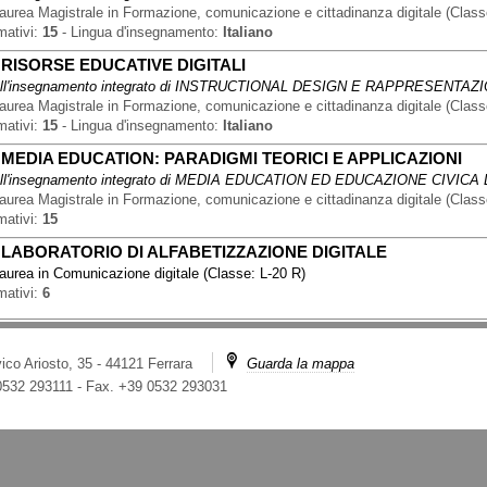
aurea Magistrale
in
Formazione, comunicazione e cittadinanza digitale
(
Class
mativi:
15
-
Lingua d'insegnamento:
Italiano
-
RISORSE EDUCATIVE DIGITALI
l'insegnamento integrato di
INSTRUCTIONAL DESIGN E RAPPRESENTAZ
aurea Magistrale
in
Formazione, comunicazione e cittadinanza digitale
(
Class
mativi:
15
-
Lingua d'insegnamento:
Italiano
-
MEDIA EDUCATION: PARADIGMI TEORICI E APPLICAZIONI
l'insegnamento integrato di
MEDIA EDUCATION ED EDUCAZIONE CIVICA 
aurea Magistrale
in
Formazione, comunicazione e cittadinanza digitale
(
Class
mativi:
15
-
LABORATORIO DI ALFABETIZZAZIONE DIGITALE
Laurea
in
Comunicazione digitale
(
Classe:
L-20 R
)
mativi:
6
ico Ariosto, 35 - 44121 Ferrara
Guarda la mappa
 0532 293111
-
Fax. +39 0532 293031