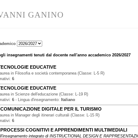
VANNI GANINO
ademico
gli insegnamenti tenuti dal docente nell'anno accademico
2026/2027
TECNOLOGIE EDUCATIVE
Laurea
in
Filosofia e società contemporanea
(
Classe:
L-5 R
)
mativi:
6
TECNOLOGIE EDUCATIVE
Laurea
in
Scienze dell'educazione
(
Classe:
L-19 R
)
mativi:
6
-
Lingua d'insegnamento:
Italiano
-
COMUNICAZIONE DIGITALE PER IL TURISMO
Laurea
in
Manager degli itinerari culturali
(
Classe:
L-15 R
)
mativi:
6
-
PROCESSI COGNITIVI E APPRENDIMENTI MULTIMEDIALI
l'insegnamento integrato di
INSTRUCTIONAL DESIGN E RAPPRESENTAZ