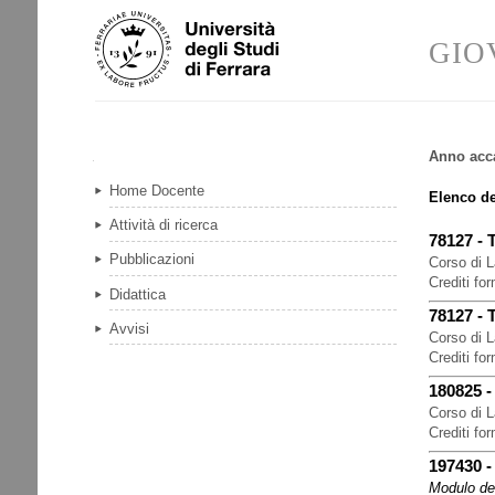
Salta
Strumenti
ai
personali
GIO
contenuti.
|
Salta
alla
navigazione
Anno acc
Navigazione
Home Docente
Elenco de
Attività di ricerca
78127
-
Pubblicazioni
Corso di 
Crediti for
Didattica
78127
-
Avvisi
Corso di 
Crediti for
180825
Corso di 
Crediti for
197430
Modulo del