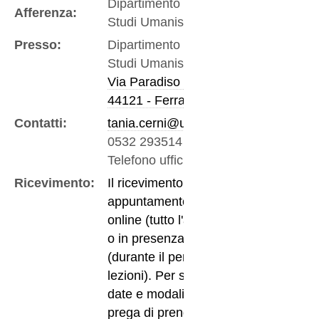
Dipartimento di
Afferenza:
Studi Umanistici
Presso:
Dipartimento di
Studi Umanistici
Via Paradiso 12
44121 - Ferrara
Contatti:
tania.cerni@unife.it
0532 293514
-
Telefono ufficio
Ricevimento:
Il ricevimento è
su
appuntamento,
online (tutto l'anno)
o in presenza
(durante il periodo di
lezioni). Per stabilire
date e modalità si
prega di prendere