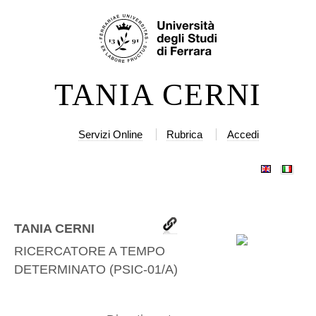
Salta
Strumenti
ai
personali
contenuti.
|
TANIA CERNI
Salta
alla
navigazione
Servizi Online
Rubrica
Accedi
TANIA CERNI
RICERCATORE A TEMPO
DETERMINATO
(
PSIC-01/A
)