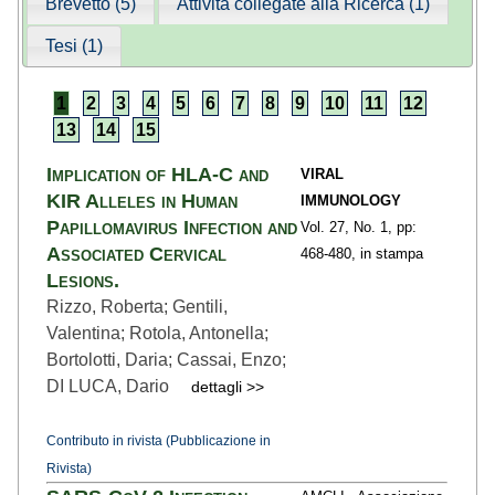
Brevetto (5)
Attività collegate alla Ricerca (1)
Tesi (1)
1
2
3
4
5
6
7
8
9
10
11
12
13
14
15
Implication of HLA-C and
VIRAL
KIR Alleles in Human
IMMUNOLOGY
Papillomavirus Infection and
Vol. 27,
No. 1,
pp:
Associated Cervical
468
-480,
in stampa
Lesions.
Rizzo, Roberta; Gentili,
Valentina; Rotola, Antonella;
Bortolotti, Daria; Cassai, Enzo;
DI LUCA, Dario
dettagli >>
Contributo in rivista (Pubblicazione in
Rivista)