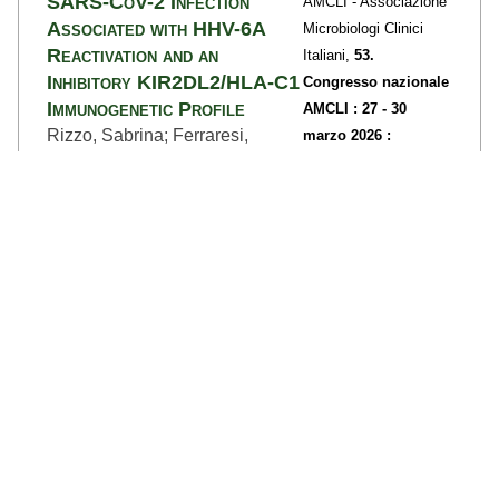
SARS-CoV-2 Infection
AMCLI - Associazione
Associated with HHV-6A
Microbiologi Clinici
Reactivation and an
Italiani,
53.
Inhibitory KIR2DL2/HLA-C1
Congresso nazionale
Immunogenetic Profile
AMCLI : 27 - 30
Rizzo, Sabrina; Ferraresi,
marzo 2026 :
Matteo; Strazzabosco, Giovanni;
Palacongressi Rimini
Baroni, Marcello; Sanz Molina,
: Abstract
Juana Maria; Passaro, Angelina;
pp: P529-1
-P529- 1,
Bortolotti, Daria; Rizzo, Roberta;
Anno: 2026
Schiuma, Giovanna
dettagli >>
Atto di Convegno (Proceedings)
Roles of full-length and
HUMAN
Δα1 HLA-G isoforms in NK-
IMMUNOLOGY
cell regulation and vascular
Vol. 87,
No. 4,
pp:
SARS-CoV-2 infection
111705-1
-111705-7,
Schiuma, G.; Roux, D. Tronik-
Anno: 2026
Le; Beltrami, S.; Ferraresi, M.;