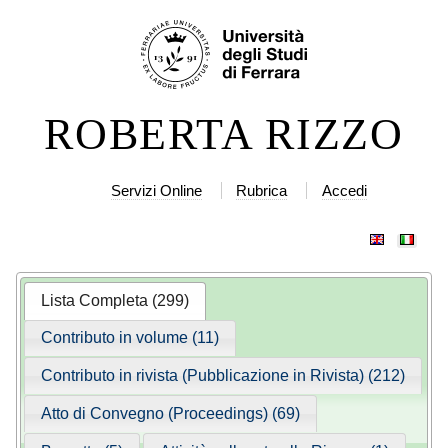
Salta
Strumenti
ai
personali
contenuti.
|
ROBERTA RIZZO
Salta
alla
navigazione
Servizi Online
Rubrica
Accedi
Lista Completa (299)
Contributo in volume (11)
Contributo in rivista (Pubblicazione in Rivista) (212)
Atto di Convegno (Proceedings) (69)