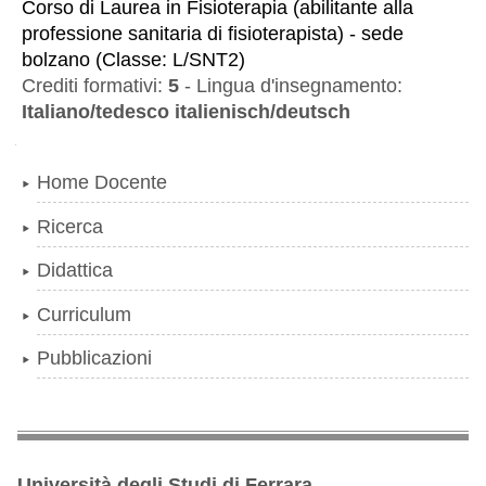
Corso di Laurea
in
Fisioterapia (abilitante alla
professione sanitaria di fisioterapista) - sede
bolzano
(
Classe:
L/SNT2
)
Crediti formativi:
5
-
Lingua d'insegnamento:
Italiano/tedesco italienisch/deutsch
Navigazione
Home Docente
Ricerca
Didattica
Curriculum
Pubblicazioni
Università degli Studi di Ferrara