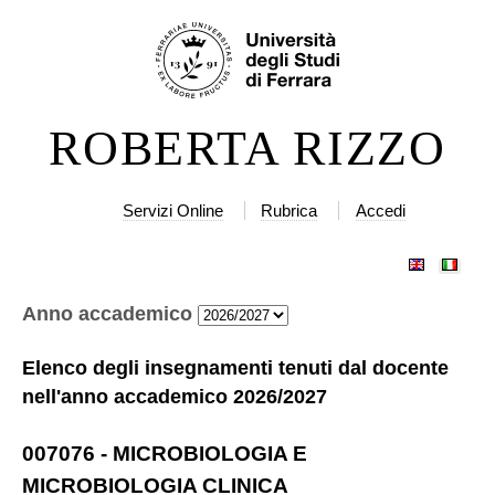
Salta
Strumenti
ai
personali
contenuti.
|
ROBERTA RIZZO
Salta
alla
navigazione
Servizi Online
Rubrica
Accedi
Anno accademico
Elenco degli insegnamenti tenuti dal docente
nell'anno accademico
2026/2027
007076
-
MICROBIOLOGIA E
MICROBIOLOGIA CLINICA