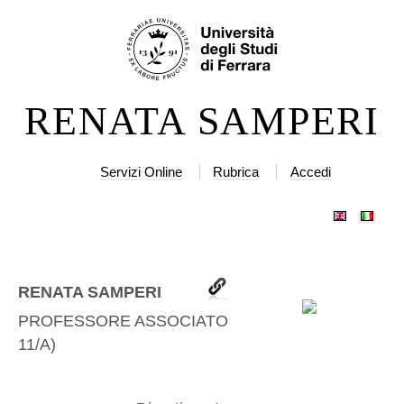
Salta
Strumenti
ai
personali
contenuti.
|
RENATA SAMPERI
Salta
alla
navigazione
Servizi Online
Rubrica
Accedi
RENATA SAMPERI
PROFESSORE ASSOCIATO
(
CEAR-
11/A
)