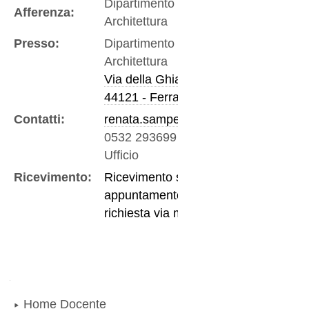
Dipartimento di
Afferenza:
Architettura
Presso:
Dipartimento di
Architettura
Via della Ghiara 36
44121 - Ferrara
Contatti:
renata.samperi@unife.it
0532 293699
-
Telefono
Ufficio
Ricevimento:
Ricevimento su
appuntamento, con
richiesta via mail
Navigazione
Home Docente