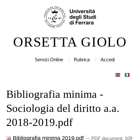
Salta
Strumenti
ai
personali
contenuti.
|
ORSETTA GIOLO
Salta
alla
navigazione
Servizi Online
Rubrica
Accedi
Bibliografia minima -
Sociologia del diritto a.a.
2018-2019.pdf
Bibliografia minima 2019.pdf
— PDF document, 109