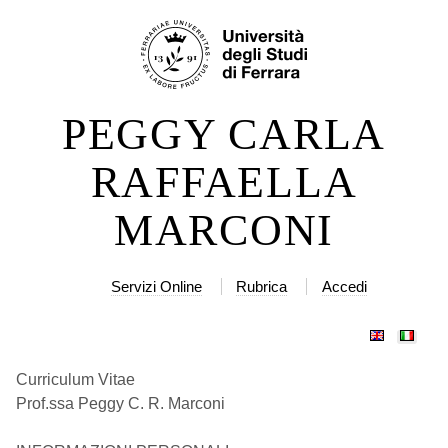
Salta
Strumenti
ai
personali
contenuti.
|
PEGGY CARLA
Salta
alla
RAFFAELLA
navigazione
MARCONI
Servizi Online
Rubrica
Accedi
Curriculum Vitae
Prof.ssa Peggy C. R. Marconi