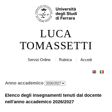
Salta
Strumenti
ai
personali
contenuti.
|
LUCA
Salta
alla
TOMASSETTI
navigazione
Servizi Online
Rubrica
Accedi
Anno accademico
Elenco degli insegnamenti tenuti dal docente
nell'anno accademico
2026/2027