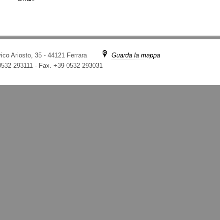
ico Ariosto, 35 - 44121 Ferrara
Guarda la mappa
 0532 293111
-
Fax. +39 0532 293031