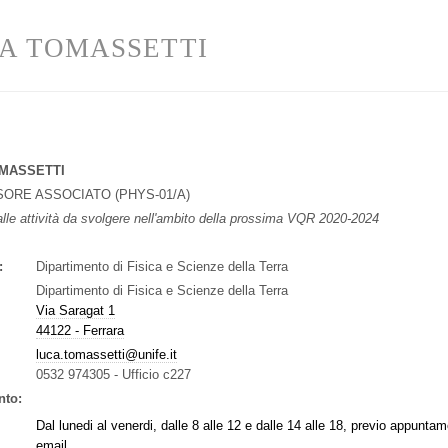
A TOMASSETTI
MASSETTI
SORE ASSOCIATO
(
PHYS-01/A
)
lle attività da svolgere nell'ambito della prossima VQR 2020-2024
:
Dipartimento di Fisica e Scienze della Terra
Dipartimento di Fisica e Scienze della Terra
Via Saragat 1
44122 - Ferrara
luca.tomassetti@unife.it
0532 974305
-
Ufficio c227
nto:
Dal lunedi al venerdi, dalle 8 alle 12 e dalle 14 alle 18, previo appuntam
email.