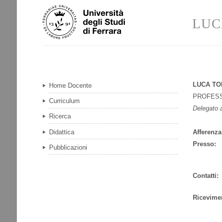
Salta
Strumenti
ai
personali
LUC
contenuti.
|
Salta
alla
navigazione
Navigazione
LUCA TO
Home Docente
PROFES
Curriculum
Delegato a
Ricerca
Didattica
Afferenza
Presso:
Pubblicazioni
Contatti:
Ricevime