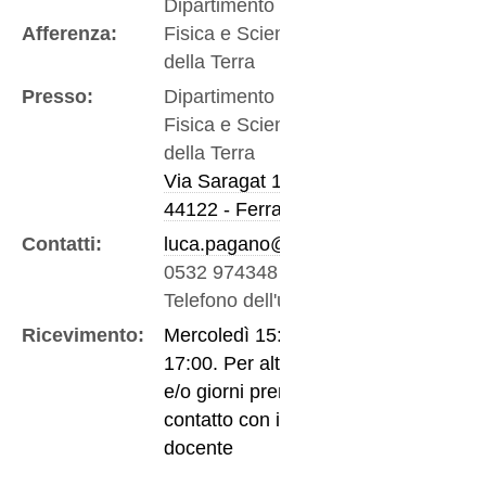
Dipartimento di
Afferenza:
Fisica e Scienze
della Terra
Presso:
Dipartimento di
Fisica e Scienze
della Terra
Via Saragat 1
44122 - Ferrara
Contatti:
luca.pagano@unife.it
0532 974348
-
Telefono dell'ufficio
Ricevimento:
Mercoledì 15:00-
17:00. Per altri orari
e/o giorni prendere
contatto con il
docente