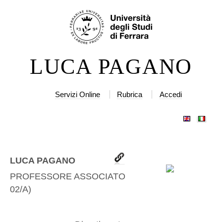
Salta
Strumenti
ai
personali
contenuti.
|
LUCA PAGANO
Salta
alla
navigazione
Servizi Online
Rubrica
Accedi
LUCA PAGANO
PROFESSORE ASSOCIATO
(
PHYS-
02/A
)