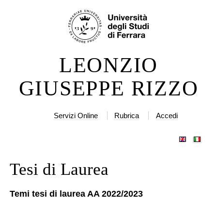
Salta
Strumenti
ai
personali
contenuti.
|
LEONZIO
Salta
alla
GIUSEPPE RIZZO
navigazione
Servizi Online
Rubrica
Accedi
Tesi di Laurea
Temi tesi di laurea AA 2022/2023