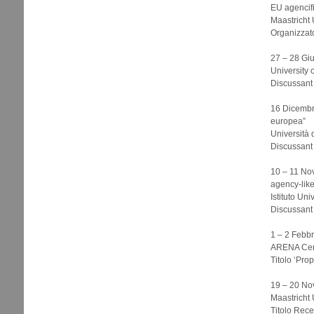
EU agencifi
Maastricht 
Organizzat
27 – 28 Gi
University
Discussant
16 Dicembre
europea”
Università 
Discussant
10 – 11 Nov
agency-like
Istituto Un
Discussant
1 – 2 Febbr
ARENA Cent
Titolo ‘Prop
19 – 20 No
Maastricht 
Titolo Recen