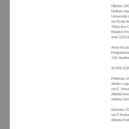
Ottobre 20
Dottore mag
Università 
via Festa d
Titolo tesi
Relatori Pro
Voto 110/11
Anno Acca
Programma
J.W. Goethe
ALTRE ES
Febbraio 2
Studio Lega
via E. Visc
Attività Avv
Settore Dir
Gennaio 201
via P. Andr
Attività Pra