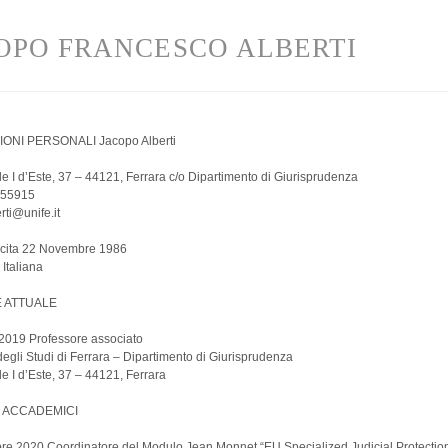
OPO FRANCESCO ALBERTI
ONI PERSONALI Jacopo Alberti
e I d’Este, 37 – 44121, Ferrara c/o Dipartimento di Giurisprudenza
455915
rti@unife.it
scita 22 Novembre 1986
 Italiana
E ATTUALE
 2019 Professore associato
degli Studi di Ferrara – Dipartimento di Giurisprudenza
e I d’Este, 37 – 44121, Ferrara
I ACCADEMICI
re 2020 Coordinatore del Modulo Jean Monnet “EU Specialized Judicial Protectio