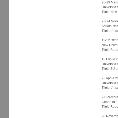
28-29 Marz
Università 
Titolo New 
23-24 Novem
Scuola Nazi
Titolo L’in
11-12 Ottob
New Univers
Titolo Repo
18 Luglio 2
Università 
Titolo EU a
23 Aprile 20
Università 
Titolo L’ins
7 Dicembre
Centre of 
Titolo Repor
20 Novembr