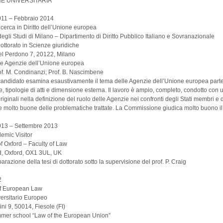
E UNIVERSITARIA
11 – Febbraio 2014
ricerca in Diritto dell’Unione europea
degli Studi di Milano – Dipartimento di Diritto Pubblico Italiano e Sovranazionale
ottorato in Scienze giuridiche
el Perdono 7, 20122, Milano
 Le Agenzie dell’Unione europea
of. M. Condinanzi; Prof. B. Nascimbene
 candidato esamina esaustivamente il tema delle Agenzie dell’Unione europea parten
 tipologie di atti e dimensione esterna. Il lavoro è ampio, completo, condotto con 
riginali nella definizione del ruolo delle Agenzie nei confronti degli Stati membri e 
molto buone delle problematiche trattate. La Commissione giudica molto buono il 
13 – Settembre 2013
emic Visitor
of Oxford – Faculty of Law
d, Oxford, OX1 3UL, UK
parazione della tesi di dottorato sotto la supervisione del prof. P. Craig
2
f European Law
iversitario Europeo
ini 9, 50014, Fiesole (FI)
mmer school “Law of the European Union”