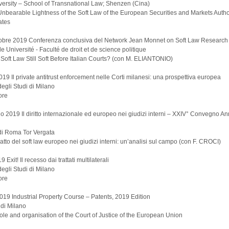
ersity – School of Transnational Law; Shenzen (Cina)
Unbearable Lightness of the Soft Law of the European Securities and Markets Author
ates
tobre 2019 Conferenza conclusiva del Network Jean Monnet on Soft Law Research
e Université - Faculté de droit et de science politique
u Soft Law Still Soft Before Italian Courts? (con M. ELIANTONIO)
019 Il private antitrust enforcement nelle Corti milanesi: una prospettiva europea
degli Studi di Milano
ore
o 2019 Il diritto internazionale ed europeo nei giudizi interni – XXIV° Convegno Annu
di Roma Tor Vergata
patto del soft law europeo nei giudizi interni: un’analisi sul campo (con F. CROCI)
9 Exit! Il recesso dai trattati multilaterali
degli Studi di Milano
ore
19 Industrial Property Course – Patents, 2019 Edition
 di Milano
role and organisation of the Court of Justice of the European Union