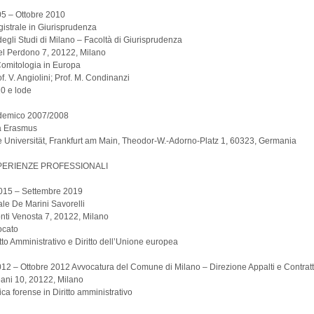
05 – Ottobre 2010
istrale in Giurisprudenza
degli Studi di Milano – Facoltà di Giurisprudenza
el Perdono 7, 20122, Milano
 Comitologia in Europa
f. V. Angiolini; Prof. M. Condinanzi
0 e lode
demico 2007/2008
 Erasmus
 Universität, Frankfurt am Main, Theodor-W.-Adorno-Platz 1, 60323, Germania
PERIENZE PROFESSIONALI
015 – Settembre 2019
le De Marini Savorelli
onti Venosta 7, 20122, Milano
ocato
itto Amministrativo e Diritto dell’Unione europea
2 – Ottobre 2012 Avvocatura del Comune di Milano – Direzione Appalti e Contratt
eani 10, 20122, Milano
tica forense in Diritto amministrativo