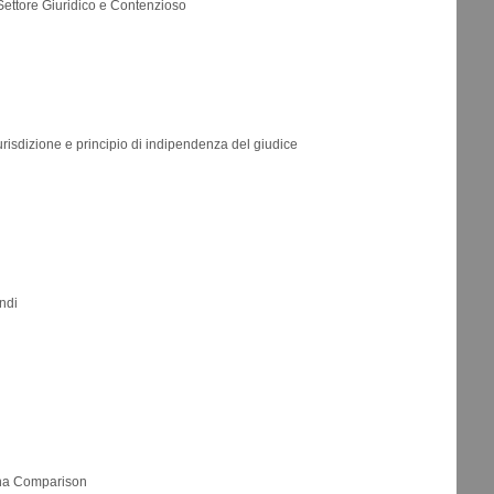
ettore Giuridico e Contenzioso
urisdizione e principio di indipendenza del giudice
ndi
ina Comparison