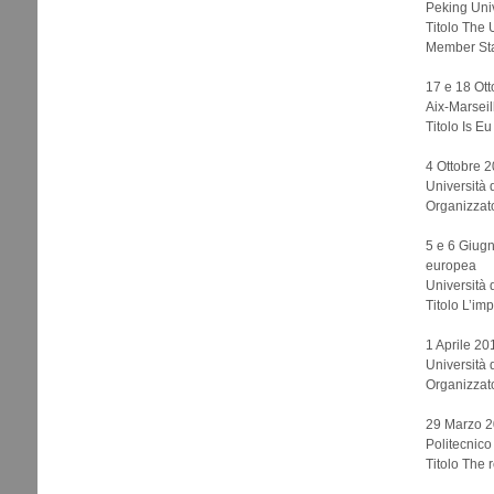
Peking Univ
Titolo The 
Member St
17 e 18 Ot
Aix-Marseill
Titolo Is E
4 Ottobre 2
Università 
Organizzat
5 e 6 Giugn
europea
Università 
Titolo L’im
1 Aprile 201
Università 
Organizzat
29 Marzo 20
Politecnico
Titolo The 