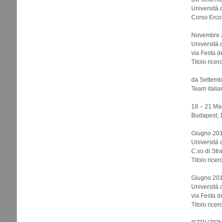
Università 
Corso Ercol
Novembre 2
Università 
via Festa d
Titolo rice
da Settemb
Team italian
18 – 21 Mag
Budapest, 
Giugno 201
Università 
C.so di St
Titolo rice
Giugno 2014
Università 
via Festa d
Titolo rice