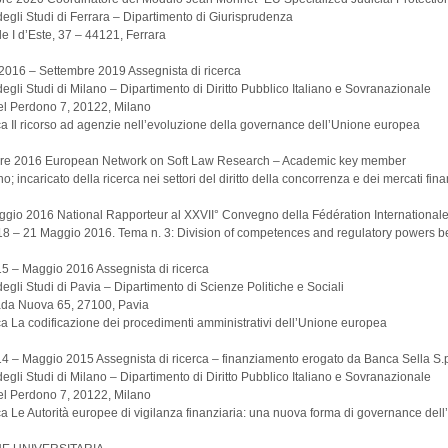
degli Studi di Ferrara – Dipartimento di Giurisprudenza
e I d’Este, 37 – 44121, Ferrara
016 – Settembre 2019 Assegnista di ricerca
degli Studi di Milano – Dipartimento di Diritto Pubblico Italiano e Sovranazionale
el Perdono 7, 20122, Milano
rca Il ricorso ad agenzie nell’evoluzione della governance dell’Unione europea
re 2016 European Network on Soft Law Research – Academic key member
o; incaricato della ricerca nei settori del diritto della concorrenza e dei mercati fina
gio 2016 National Rapporteur al XXVII° Convegno della Fédération Internationale
18 – 21 Maggio 2016. Tema n. 3: Division of competences and regulatory powers
5 – Maggio 2016 Assegnista di ricerca
degli Studi di Pavia – Dipartimento di Scienze Politiche e Sociali
rada Nuova 65, 27100, Pavia
rca La codificazione dei procedimenti amministrativi dell’Unione europea
 – Maggio 2015 Assegnista di ricerca – finanziamento erogato da Banca Sella S.p
degli Studi di Milano – Dipartimento di Diritto Pubblico Italiano e Sovranazionale
el Perdono 7, 20122, Milano
rca Le Autorità europee di vigilanza finanziaria: una nuova forma di governance de