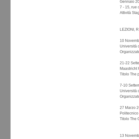
Gennaio 20
7 - 15, rue
Attività Sta
LEZIONI, 
10 Novembre
Università 
Organizzat
21-22 Sett
Maastricht 
Titolo The 
7-10 Settem
Università 
Organizzato
27 Marzo 20
Politecnico
Titolo The 
13 Novembr