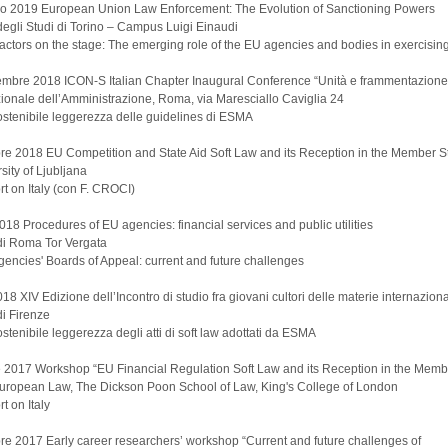
o 2019 European Union Law Enforcement: The Evolution of Sanctioning Powers
degli Studi di Torino – Campus Luigi Einaudi
actors on the stage: The emerging role of the EU agencies and bodies in exercisin
bre 2018 ICON-S Italian Chapter Inaugural Conference “Unità e frammentazione de
onale dell’Amministrazione, Roma, via Maresciallo Caviglia 24
sostenibile leggerezza delle guidelines di ESMA
re 2018 EU Competition and State Aid Soft Law and its Reception in the Member S
ity of Ljubljana
rt on Italy (con F. CROCI)
018 Procedures of EU agencies: financial services and public utilities
di Roma Tor Vergata
gencies' Boards of Appeal: current and future challenges
18 XIV Edizione dell’Incontro di studio fra giovani cultori delle materie internazionalis
di Firenze
ostenibile leggerezza degli atti di soft law adottati da ESMA
 2017 Workshop “EU Financial Regulation Soft Law and its Reception in the Membe
European Law, The Dickson Poon School of Law, King's College of London
t on Italy
e 2017 Early career researchers’ workshop “Current and future challenges of