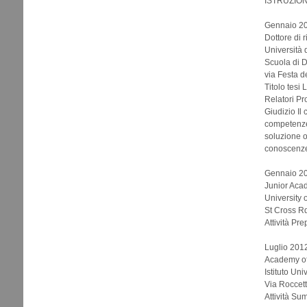
ISTRUZION
Gennaio 20
Dottore di 
Università 
Scuola di D
via Festa d
Titolo tesi
Relatori Pr
Giudizio Il
competenze,
soluzione o
conoscenze 
Gennaio 20
Junior Acad
University 
St Cross R
Attività Pre
Luglio 201
Academy o
Istituto Un
Via Roccett
Attività Su