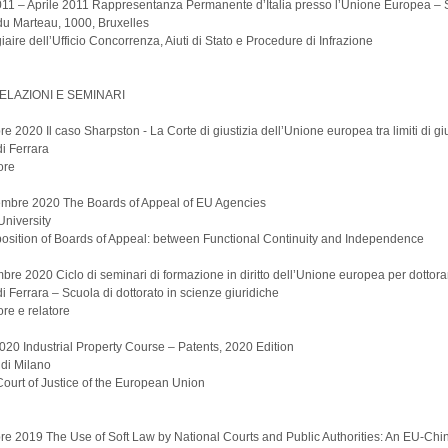
11 – Aprile 2011 Rappresentanza Permanente d’Italia presso l’Unione Europea – S
 du Marteau, 1000, Bruxelles
giaire dell’Ufficio Concorrenza, Aiuti di Stato e Procedure di Infrazione
RELAZIONI E SEMINARI
 2020 Il caso Sharpston - La Corte di giustizia dell’Unione europea tra limiti di gi
di Ferrara
ore
embre 2020 The Boards of Appeal of EU Agencies
University
position of Boards of Appeal: between Functional Continuity and Independence
bre 2020 Ciclo di seminari di formazione in diritto dell’Unione europea per dottora
di Ferrara – Scuola di dottorato in scienze giuridiche
re e relatore
20 Industrial Property Course – Patents, 2020 Edition
 di Milano
Court of Justice of the European Union
e 2019 The Use of Soft Law by National Courts and Public Authorities: An EU-Ch