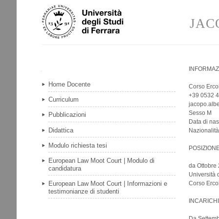
Salta
Strumenti
ai
personali
JAC
contenuti.
|
Salta
alla
navigazione
INFORMAZI
Navigazione
Home Docente
Corso Ercol
+39 0532 
Curriculum
jacopo.albe
Sesso M
Pubblicazioni
Data di na
Didattica
Nazionalità
Modulo richiesta tesi
POSIZION
European Law Moot Court | Modulo di
da Ottobre
candidatura
Università 
European Law Moot Court | Informazioni e
Corso Ercol
testimonianze di studenti
INCARICH
Da Settemb