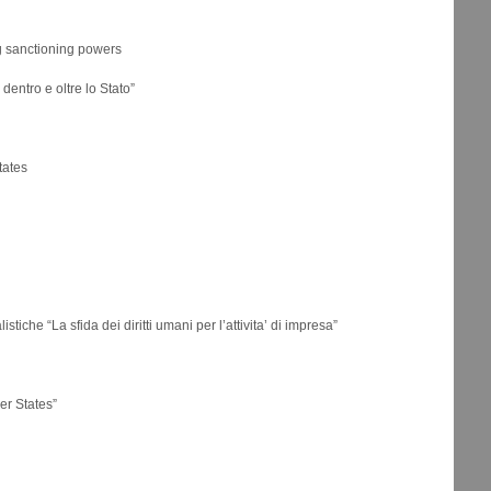
g sanctioning powers
ntro e oltre lo Stato”
tates
tiche “La sfida dei diritti umani per l’attivita’ di impresa”
r States”