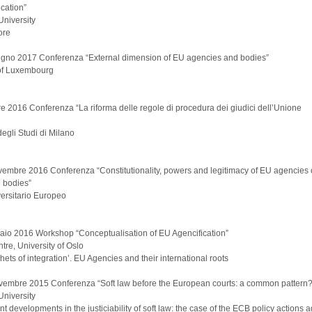
cation”
University
ore
ugno 2017 Conferenza “External dimension of EU agencies and bodies”
 of Luxembourg
 2016 Conferenza “La riforma delle regole di procedura dei giudici dell’Unione
degli Studi di Milano
embre 2016 Conferenza “Constitutionality, powers and legitimacy of EU agencies 
 bodies”
iversitario Europeo
aio 2016 Workshop “Conceptualisation of EU Agencification”
re, University of Oslo
hets of integration’. EU Agencies and their international roots
vembre 2015 Conferenza “Soft law before the European courts: a common pattern?
University
t developments in the justiciability of soft law: the case of the ECB policy actions ag