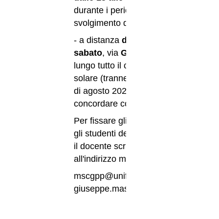
durante i periodi di
svolgimento delle lezioni;
- a distanza
dal lunedì al
sabato
, via
Google Meet
,
lungo tutto il corso dell'anno
solare (tranne che nel mese
di agosto 2025), in orari da
concordare con il docente.
Per fissare gli appuntamenti,
gli studenti devono contattare
il docente scrivendo
all'indirizzo mail istituzionale:
mscgpp@unife.it oppure
giuseppe.mascherpa@unife.it