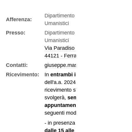
Dipartimento di Studi
Afferenza:
Umanistici
Presso:
Dipartimento di Studi
Umanistici
Via Paradiso 12
44121 - Ferrara
Contatti:
giuseppe.mascherpa@unife.it
Ricevimento:
In
entrambi i semestri
dell'a.a. 2024-2025 il
ricevimento studenti si
svolgerà,
sempre
su
appuntamento
, nelle
seguenti modalità:
- in presenza tutti i
lunedì
dalle 15 alle 17
, ma solo