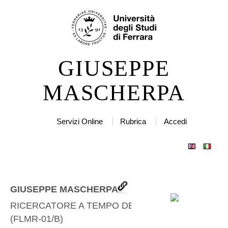
Salta
Strumenti
ai
personali
contenuti.
|
GIUSEPPE
Salta
alla
MASCHERPA
navigazione
Servizi Online
Rubrica
Accedi
GIUSEPPE MASCHERPA
RICERCATORE A TEMPO DETERMINATO
(
FLMR-01/B
)