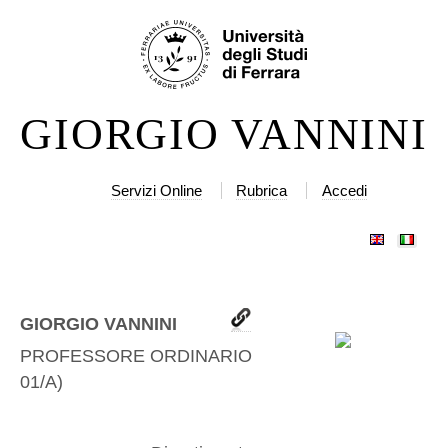
Salta
Strumenti
ai
personali
contenuti.
|
GIORGIO VANNINI
Salta
alla
navigazione
Servizi Online
Rubrica
Accedi
GIORGIO VANNINI
PROFESSORE ORDINARIO
(
IINF-
01/A
)