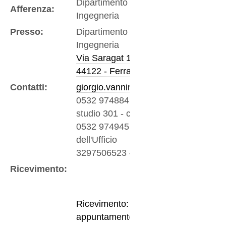
Dipartimento di
Afferenza:
Ingegneria
Presso:
Dipartimento di
Ingegneria
Via Saragat 1
44122 - Ferrara
Contatti:
giorgio.vannini@unife.it
0532 974884
-
Tel/fax -
studio 301 - corpo a
0532 974945
-
Telefono
dell'Ufficio
3297506523
-
Mobile
Ricevimento:
Ricevimento: su
appuntamento dal