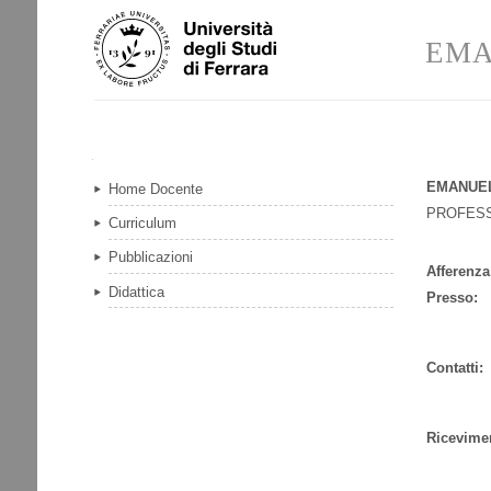
Salta
Strumenti
ai
personali
EMA
contenuti.
|
Salta
alla
navigazione
Navigazione
EMANUEL
Home Docente
PROFES
Curriculum
Pubblicazioni
Afferenza
Didattica
Presso:
Contatti:
Ricevime