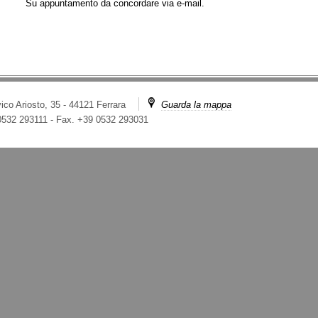
Su appuntamento da concordare via e-mail.
ico Ariosto, 35 - 44121 Ferrara
Guarda la mappa
 0532 293111
-
Fax. +39 0532 293031