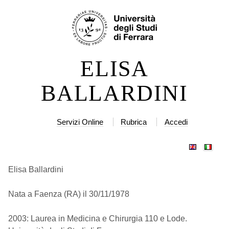
Salta
Strumenti
ai
personali
contenuti.
|
ELISA
Salta
alla
BALLARDINI
navigazione
Servizi Online
Rubrica
Accedi
Elisa Ballardini
Nata a Faenza (RA) il 30/11/1978
2003: Laurea in Medicina e Chirurgia 110 e Lode.