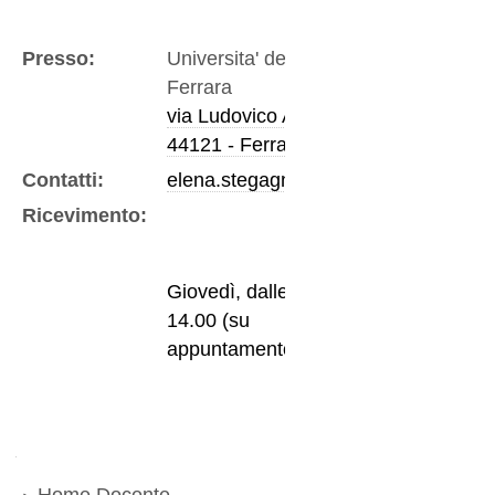
Presso:
Universita' degli Studi di
Ferrara
via Ludovico Ariosto, 35
44121 - Ferrara
Contatti:
elena.stegagno@unife.it
Ricevimento:
Giovedì, dalle 13.00 alle
14.00 (su
appuntamento).
Navigazione