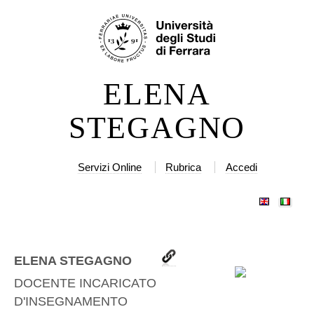
Salta
Strumenti
ai
personali
contenuti.
|
ELENA
Salta
alla
STEGAGNO
navigazione
Servizi Online
Rubrica
Accedi
ELENA STEGAGNO
DOCENTE INCARICATO
D'INSEGNAMENTO