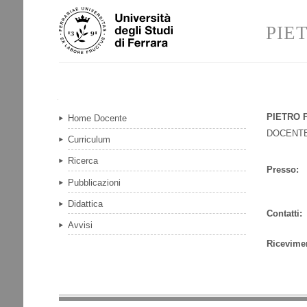
Salta
Strumenti
ai
personali
PIE
contenuti.
|
Salta
alla
navigazione
Navigazione
PIETRO 
Home Docente
DOCENTE
Curriculum
Ricerca
Presso:
Pubblicazioni
Didattica
Contatti:
Avvisi
Ricevime