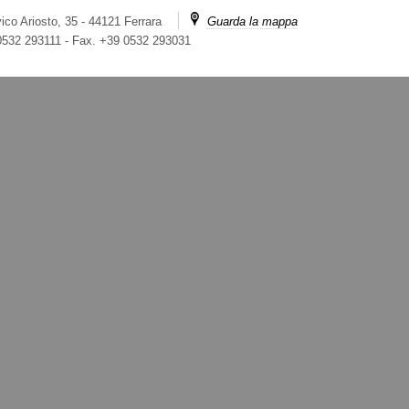
ico Ariosto, 35 - 44121 Ferrara
Guarda la mappa
 0532 293111
-
Fax. +39 0532 293031