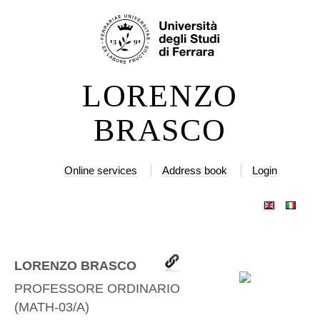
Skip
Personal
to
tools
content.
|
LORENZO
Skip
to
BRASCO
navigation
Online services
Address book
Login
LORENZO BRASCO
PROFESSORE ORDINARIO
(
MATH-03/A
)