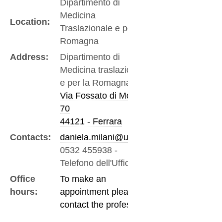
Dipartimento di
Medicina
Location:
Traslazionale e per la
Romagna
Address:
Dipartimento di
Medicina traslazionale
e per la Romagna
Via Fossato di Mortara
70
44121 - Ferrara
Contacts:
daniela.milani@unife.it
0532 455938
-
Telefono dell'Ufficio
Office
To make an
hours:
appointment please
contact the professor