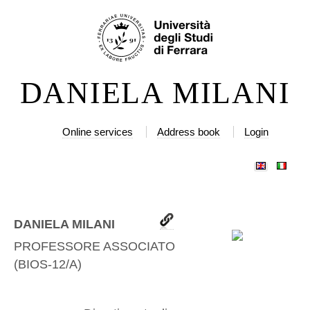
Skip
Personal
to
tools
content.
|
DANIELA MILANI
Skip
to
navigation
Online services
Address book
Login
DANIELA MILANI
PROFESSORE ASSOCIATO
(
BIOS-12/A
)