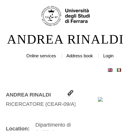
Skip
Personal
to
tools
content.
|
ANDREA RINALDI
Skip
to
navigation
Online services
Address book
Login
ANDREA RINALDI
RICERCATORE
(
CEAR-09/A
)
Dipartimento di
Location: