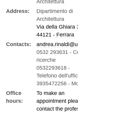
Architettura
Address:
Dipartimento di
Architettura
Via della Ghiara 36
44121 - Ferrara
Contacts:
andrea.rinaldi@unife.it
0532 293631
-
Centro
ricerche
0532293618
-
Telefono dell'ufficio
3935472256
-
Mobile
Office
To make an
hours:
appointment please
contact the professor