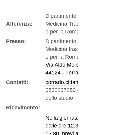
Dipartimento di
Afferenza:
Medicina Traslazionale
e per la Romagna
Presso:
Dipartimento di
Medicina traslazionale
e per la Romagna
Via Aldo Moro 8
44124 - Ferrara
Contatti:
corrado.cittanti@unife.it
0532237250
-
Telefono
dello studio
Ricevimento:
Nella giornata di lunedi
dalle ore 12.30 alle
13.30, previ accordi