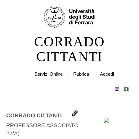
Salta
Strumenti
ai
personali
contenuti.
|
CORRADO
Salta
alla
CITTANTI
navigazione
Servizi Online
Rubrica
Accedi
CORRADO CITTANTI
PROFESSORE ASSOCIATO
(
MEDS-
22/A
)