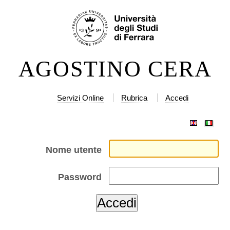
Salta
Strumenti
ai
personali
contenuti.
|
AGOSTINO CERA
Salta
alla
navigazione
Servizi Online
Rubrica
Accedi
Nome utente
Password