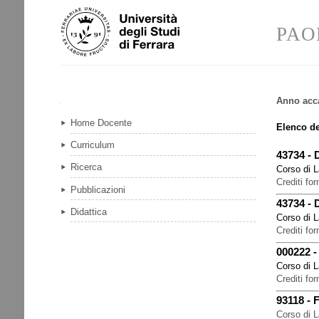
Salta
Strumenti
ai
personali
PAO
contenuti.
|
Salta
alla
navigazione
Anno acc
Navigazione
Home Docente
Elenco de
Curriculum
43734
-
Ricerca
Corso di L
Crediti for
Pubblicazioni
43734
-
Didattica
Corso di L
Crediti for
000222
Corso di L
Crediti for
93118
-
Corso di 