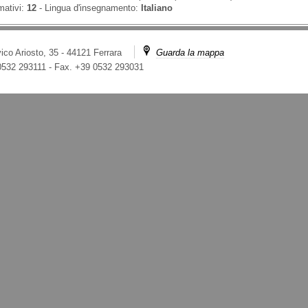
mativi:
12
-
Lingua d'insegnamento:
Italiano
ico Ariosto, 35 - 44121 Ferrara
Guarda la mappa
 0532 293111
-
Fax. +39 0532 293031