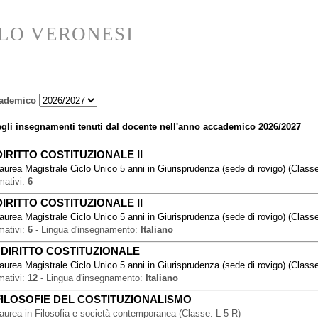
LO VERONESI
ademico
gli insegnamenti tenuti dal docente nell'anno accademico
2026/2027
DIRITTO COSTITUZIONALE II
aurea Magistrale Ciclo Unico 5 anni
in
Giurisprudenza (sede di rovigo)
(
Classe
mativi:
6
DIRITTO COSTITUZIONALE II
aurea Magistrale Ciclo Unico 5 anni
in
Giurisprudenza (sede di rovigo)
(
Classe
mativi:
6
-
Lingua d'insegnamento:
Italiano
-
DIRITTO COSTITUZIONALE
aurea Magistrale Ciclo Unico 5 anni
in
Giurisprudenza (sede di rovigo)
(
Classe
mativi:
12
-
Lingua d'insegnamento:
Italiano
FILOSOFIE DEL COSTITUZIONALISMO
Laurea
in
Filosofia e società contemporanea
(
Classe:
L-5 R
)