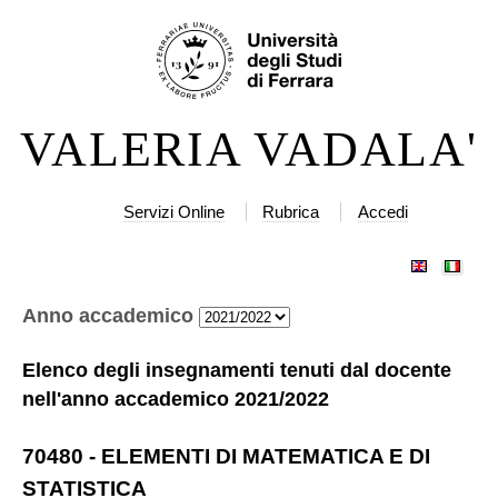
Salta
Strumenti
ai
personali
contenuti.
|
VALERIA VADALA'
Salta
alla
navigazione
Servizi Online
Rubrica
Accedi
Anno accademico
Elenco degli insegnamenti tenuti dal docente
nell'anno accademico
2021/2022
70480
-
ELEMENTI DI MATEMATICA E DI
STATISTICA