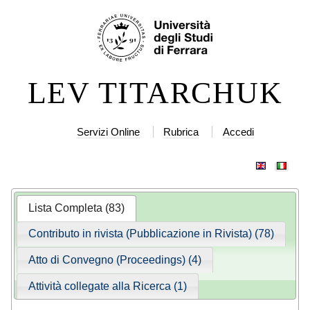
Salta
Strumenti
ai
personali
contenuti.
|
LEV TITARCHUK
Salta
alla
navigazione
Servizi Online
Rubrica
Accedi
Lista Completa (83)
Contributo in rivista (Pubblicazione in Rivista) (78)
Atto di Convegno (Proceedings) (4)
Attività collegate alla Ricerca (1)