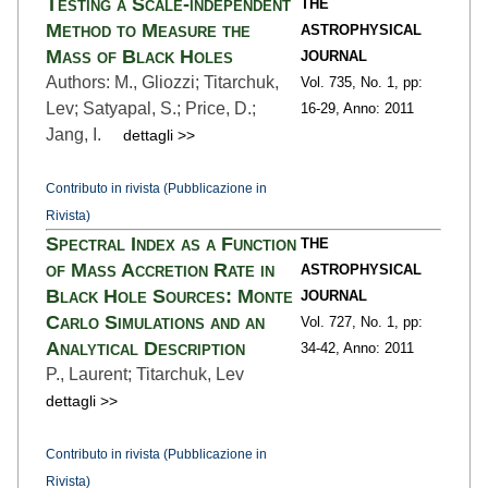
Testing a Scale-independent
THE
Method to Measure the
ASTROPHYSICAL
Mass of Black Holes
JOURNAL
Authors: M., Gliozzi; Titarchuk,
Vol. 735,
No. 1,
pp:
Lev; Satyapal, S.; Price, D.;
16
-29,
Anno: 2011
Jang, I.
dettagli >>
Contributo in rivista (Pubblicazione in
Rivista)
Spectral Index as a Function
THE
of Mass Accretion Rate in
ASTROPHYSICAL
Black Hole Sources: Monte
JOURNAL
Carlo Simulations and an
Vol. 727,
No. 1,
pp:
Analytical Description
34
-42,
Anno: 2011
P., Laurent; Titarchuk, Lev
dettagli >>
Contributo in rivista (Pubblicazione in
Rivista)