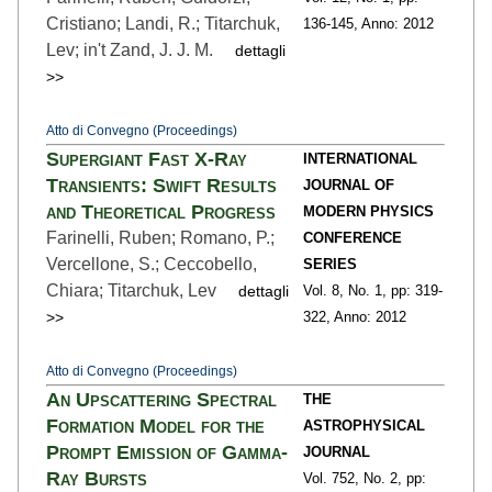
Cristiano; Landi, R.; Titarchuk,
136
-145,
Anno: 2012
Lev; in't Zand, J. J. M.
dettagli
>>
Atto di Convegno (Proceedings)
Supergiant Fast X-Ray
INTERNATIONAL
Transients: Swift Results
JOURNAL OF
and Theoretical Progress
MODERN PHYSICS
Farinelli, Ruben; Romano, P.;
CONFERENCE
Vercellone, S.; Ceccobello,
SERIES
Chiara; Titarchuk, Lev
dettagli
Vol. 8,
No. 1,
pp: 319
-
>>
322,
Anno: 2012
Atto di Convegno (Proceedings)
An Upscattering Spectral
THE
Formation Model for the
ASTROPHYSICAL
Prompt Emission of Gamma-
JOURNAL
Ray Bursts
Vol. 752,
No. 2,
pp: