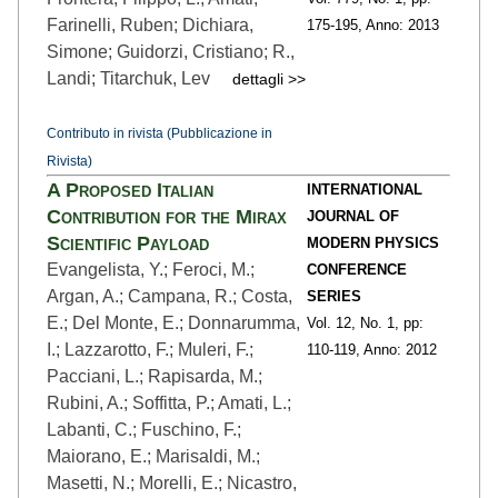
Farinelli, Ruben; Dichiara,
175
-195,
Anno: 2013
Simone; Guidorzi, Cristiano; R.,
Landi; Titarchuk, Lev
dettagli >>
Contributo in rivista (Pubblicazione in
Rivista)
A Proposed Italian
INTERNATIONAL
Contribution for the Mirax
JOURNAL OF
Scientific Payload
MODERN PHYSICS
Evangelista, Y.; Feroci, M.;
CONFERENCE
Argan, A.; Campana, R.; Costa,
SERIES
E.; Del Monte, E.; Donnarumma,
Vol. 12,
No. 1,
pp:
I.; Lazzarotto, F.; Muleri, F.;
110
-119,
Anno: 2012
Pacciani, L.; Rapisarda, M.;
Rubini, A.; Soffitta, P.; Amati, L.;
Labanti, C.; Fuschino, F.;
Maiorano, E.; Marisaldi, M.;
Masetti, N.; Morelli, E.; Nicastro,