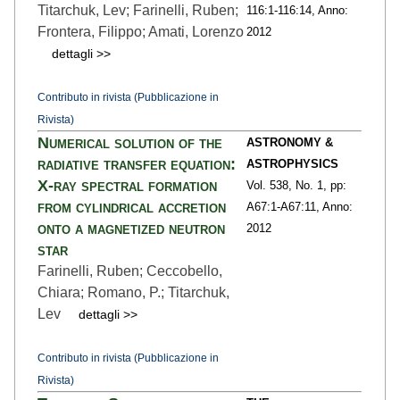
Titarchuk, Lev; Farinelli, Ruben;
116:1
-116:14,
Anno:
Frontera, Filippo; Amati, Lorenzo
2012
dettagli >>
Contributo in rivista (Pubblicazione in
Rivista)
Numerical solution of the
ASTRONOMY &
radiative transfer equation:
ASTROPHYSICS
X-ray spectral formation
Vol. 538,
No. 1,
pp:
from cylindrical accretion
A67:1
-A67:11,
Anno:
onto a magnetized neutron
2012
star
Farinelli, Ruben; Ceccobello,
Chiara; Romano, P.; Titarchuk,
Lev
dettagli >>
Contributo in rivista (Pubblicazione in
Rivista)