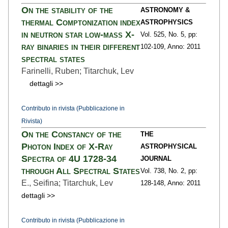
On the stability of the
ASTRONOMY &
thermal Comptonization index
ASTROPHYSICS
in neutron star low-mass X-
Vol. 525,
No. 5,
pp:
ray binaries in their different
102
-109,
Anno: 2011
spectral states
Farinelli, Ruben; Titarchuk, Lev
dettagli >>
Contributo in rivista (Pubblicazione in
Rivista)
On the Constancy of the
THE
Photon Index of X-Ray
ASTROPHYSICAL
Spectra of 4U 1728-34
JOURNAL
through All Spectral States
Vol. 738,
No. 2,
pp:
E., Seifina; Titarchuk, Lev
128
-148,
Anno: 2011
dettagli >>
Contributo in rivista (Pubblicazione in