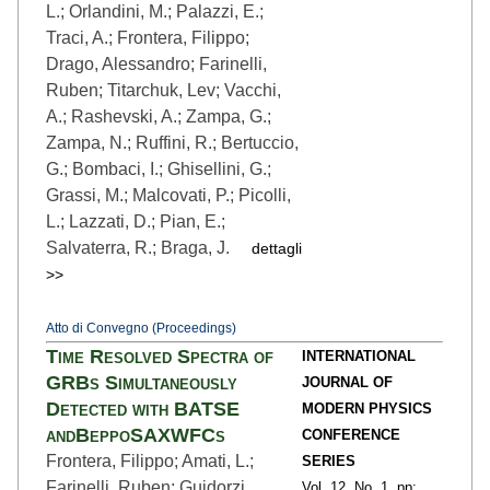
L.; Orlandini, M.; Palazzi, E.;
Traci, A.; Frontera, Filippo;
Drago, Alessandro; Farinelli,
Ruben; Titarchuk, Lev; Vacchi,
A.; Rashevski, A.; Zampa, G.;
Zampa, N.; Ruffini, R.; Bertuccio,
G.; Bombaci, I.; Ghisellini, G.;
Grassi, M.; Malcovati, P.; Picolli,
L.; Lazzati, D.; Pian, E.;
Salvaterra, R.; Braga, J.
dettagli
>>
Atto di Convegno (Proceedings)
Time Resolved Spectra of
INTERNATIONAL
GRBs Simultaneously
JOURNAL OF
Detected with BATSE
MODERN PHYSICS
andBeppoSAXWFCs
CONFERENCE
Frontera, Filippo; Amati, L.;
SERIES
Farinelli, Ruben; Guidorzi,
Vol. 12,
No. 1,
pp: