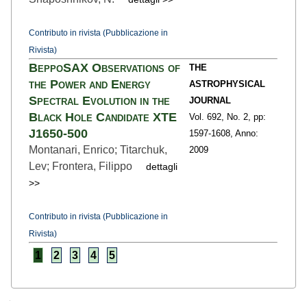
Contributo in rivista (Pubblicazione in
Rivista)
BeppoSAX Observations of
THE
the Power and Energy
ASTROPHYSICAL
Spectral Evolution in the
JOURNAL
Black Hole Candidate XTE
Vol. 692,
No. 2,
pp:
J1650-500
1597
-1608,
Anno:
Montanari, Enrico; Titarchuk,
2009
Lev; Frontera, Filippo
dettagli
>>
Contributo in rivista (Pubblicazione in
Rivista)
1
2
3
4
5