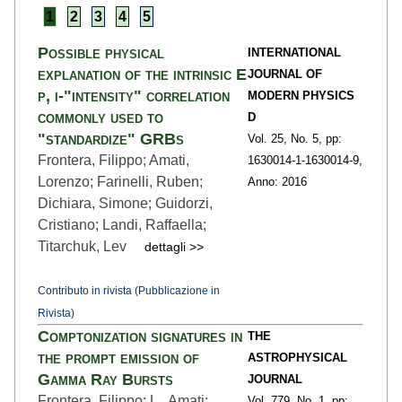
1
2
3
4
5
Possible physical
INTERNATIONAL
explanation of the intrinsic E
JOURNAL OF
p, i-"intensity" correlation
MODERN PHYSICS
commonly used to
D
"standardize" GRBs
Vol. 25,
No. 5,
pp:
Frontera, Filippo; Amati,
1630014-1
-1630014-9,
Lorenzo; Farinelli, Ruben;
Anno: 2016
Dichiara, Simone; Guidorzi,
Cristiano; Landi, Raffaella;
Titarchuk, Lev
dettagli >>
Contributo in rivista (Pubblicazione in
Rivista)
Comptonization signatures in
THE
the prompt emission of
ASTROPHYSICAL
Gamma Ray Bursts
JOURNAL
Frontera, Filippo; L., Amati;
Vol. 779,
No. 1,
pp: