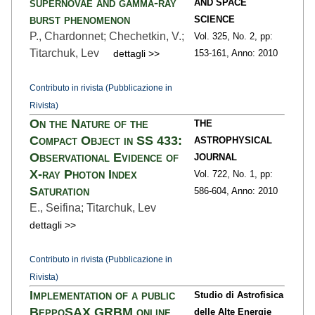
supernovae and gamma-ray
AND SPACE
burst phenomenon
SCIENCE
P., Chardonnet; Chechetkin, V.;
Vol. 325,
No. 2,
pp:
Titarchuk, Lev
dettagli >>
153
-161,
Anno: 2010
Contributo in rivista (Pubblicazione in
Rivista)
On the Nature of the
THE
Compact Object in SS 433:
ASTROPHYSICAL
Observational Evidence of
JOURNAL
X-ray Photon Index
Vol. 722,
No. 1,
pp:
Saturation
586
-604,
Anno: 2010
E., Seifina; Titarchuk, Lev
dettagli >>
Contributo in rivista (Pubblicazione in
Rivista)
Implementation of a public
Studio di Astrofisica
BeppoSAX GRBM online
delle Alte Energie