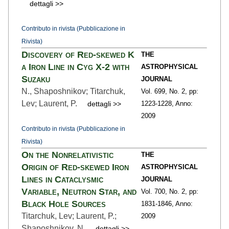
dettagli >>
Contributo in rivista (Pubblicazione in
Rivista)
Discovery of Red-skewed K
THE
α Iron Line in Cyg X-2 with
ASTROPHYSICAL
Suzaku
JOURNAL
N., Shaposhnikov; Titarchuk,
Vol. 699,
No. 2,
pp:
Lev; Laurent, P.
dettagli >>
1223
-1228,
Anno:
2009
Contributo in rivista (Pubblicazione in
Rivista)
On the Nonrelativistic
THE
Origin of Red-skewed Iron
ASTROPHYSICAL
Lines in Cataclysmic
JOURNAL
Variable, Neutron Star, and
Vol. 700,
No. 2,
pp:
Black Hole Sources
1831
-1846,
Anno:
Titarchuk, Lev; Laurent, P.;
2009
Shaposhnikov, N.
dettagli >>