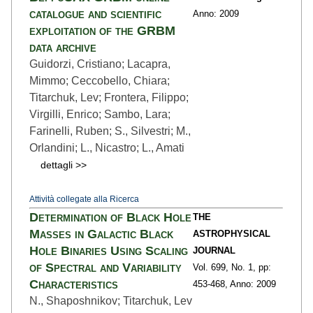
catalogue and scientific
Anno: 2009
exploitation of the GRBM
data archive
Guidorzi, Cristiano; Lacapra,
Mimmo; Ceccobello, Chiara;
Titarchuk, Lev; Frontera, Filippo;
Virgilli, Enrico; Sambo, Lara;
Farinelli, Ruben; S., Silvestri; M.,
Orlandini; L., Nicastro; L., Amati
dettagli >>
Attività collegate alla Ricerca
Determination of Black Hole
THE
Masses in Galactic Black
ASTROPHYSICAL
Hole Binaries Using Scaling
JOURNAL
of Spectral and Variability
Vol. 699,
No. 1,
pp:
Characteristics
453
-468,
Anno: 2009
N., Shaposhnikov; Titarchuk, Lev