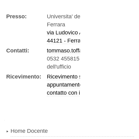
Presso:
Universita' degli Studi di
Ferrara
via Ludovico Ariosto, 35
44121 - Ferrara
Contatti:
tommaso.toffanin@unife.it
0532 455815
-
Telefono
dell'ufficio
Ricevimento:
Ricevimento su
appuntamento, prendere
contatto con il docente
Navigazione
Home Docente