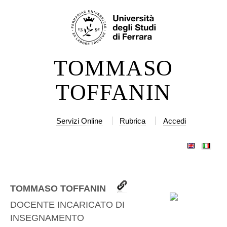
Salta
Strumenti
ai
personali
contenuti.
|
TOMMASO
Salta
alla
TOFFANIN
navigazione
Servizi Online
Rubrica
Accedi
TOMMASO TOFFANIN
DOCENTE INCARICATO DI
INSEGNAMENTO