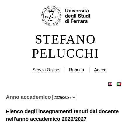
Salta
Strumenti
ai
personali
contenuti.
|
STEFANO
Salta
alla
PELUCCHI
navigazione
Servizi Online
Rubrica
Accedi
Anno accademico
Elenco degli insegnamenti tenuti dal docente
nell'anno accademico
2026/2027