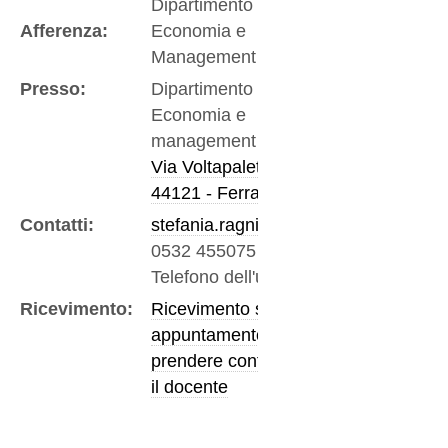
Dipartimento di
Afferenza:
Economia e
Management
Presso:
Dipartimento di
Economia e
management
Via Voltapaletto 11
44121 - Ferrara
Contatti:
stefania.ragni@unife.it
0532 455075
-
Telefono dell'ufficio
Ricevimento:
Ricevimento su
appuntamento,
prendere contatto con
il docente