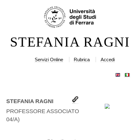
Salta
Strumenti
ai
personali
contenuti.
|
STEFANIA RAGNI
Salta
alla
navigazione
Servizi Online
Rubrica
Accedi
STEFANIA RAGNI
PROFESSORE ASSOCIATO
(
STAT-
04/A
)