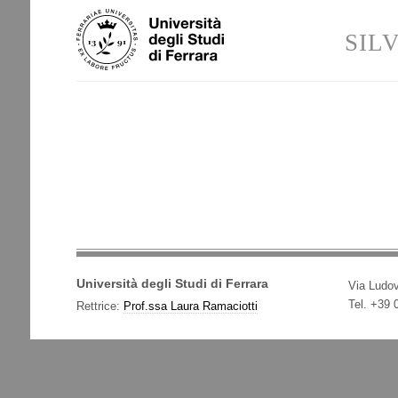
Salta
Strumenti
ai
personali
SIL
contenuti.
|
Salta
alla
navigazione
Università degli Studi di Ferrara
Via Ludov
Tel. +39
Rettrice:
Prof.ssa Laura Ramaciotti