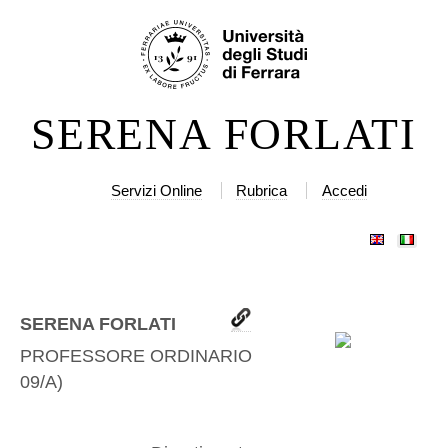
Salta
Strumenti
ai
personali
contenuti.
|
SERENA FORLATI
Salta
alla
navigazione
Servizi Online
Rubrica
Accedi
SERENA FORLATI
PROFESSORE ORDINARIO
(
GIUR-
09/A
)