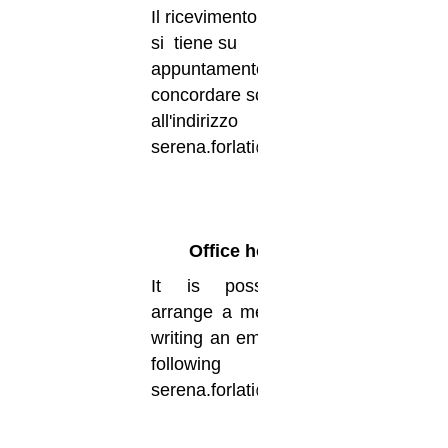
Il ricevimento studenti
si tiene su
appuntamento, da
concordare scrivendo
all'indirizzo
serena.forlati@unife.it.
Office hours
It is possible to
arrange a meeting by
writing an email at the
following address:
serena.forlati@unife.it.