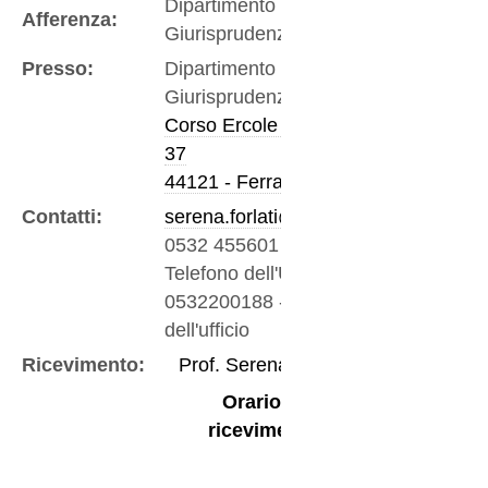
Dipartimento di
Afferenza:
Giurisprudenza
Presso:
Dipartimento di
Giurisprudenza
Corso Ercole I D'Este
37
44121 - Ferrara
Contatti:
serena.forlati@unife.it
0532 455601
-
Telefono dell'Ufficio
0532200188
-
Fax
dell'ufficio
Ricevimento:
Prof. Serena Forlati
Orario di
ricevimento