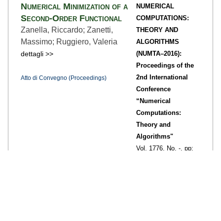
Numerical Minimization of a
NUMERICAL
Second-Order Functional
COMPUTATIONS:
Zanella, Riccardo; Zanetti,
THEORY AND
Massimo; Ruggiero, Valeria
ALGORITHMS
dettagli >>
(NUMTA–2016):
Proceedings of the
2nd International
Atto di Convegno (Proceedings)
Conference
“Numerical
Computations:
Theory and
Algorithms"
Vol. 1776,
No. -,
pp:
090035-1
-090035-4,
Anno: 2016
Limited-memory scaled
COMMUNICATIONS
gradient projection methods
IN NONLINEAR
for real-time image
SCIENCE &
deconvolution in microscopy
NUMERICAL