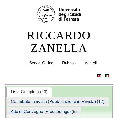
Salta
Strumenti
ai
personali
contenuti.
|
RICCARDO
Salta
alla
ZANELLA
navigazione
Servizi Online
Rubrica
Accedi
Lista Completa (23)
Contributo in rivista (Pubblicazione in Rivista) (12)
Atto di Convegno (Proceedings) (9)