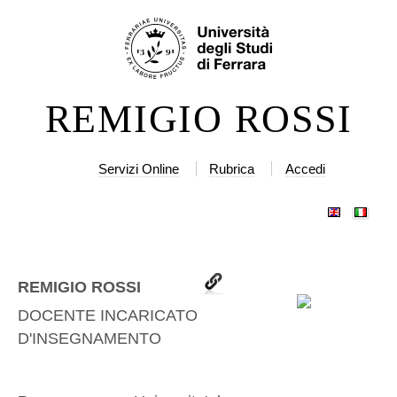
Salta
Strumenti
ai
personali
contenuti.
|
REMIGIO ROSSI
Salta
alla
navigazione
Servizi Online
Rubrica
Accedi
REMIGIO ROSSI
DOCENTE INCARICATO
D'INSEGNAMENTO