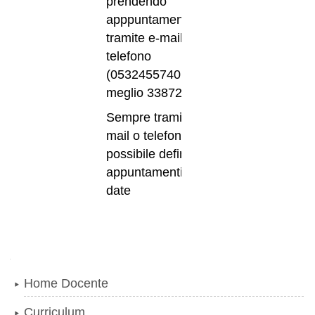
prendendo
apppuntamento
tramite e-mail o
telefono
(0532455740, o
meglio 3387214226)
Sempre tramite e-
mail o telefono e'
possibile definire
appuntamenti in altre
date
Navigazione
Home Docente
Curriculum