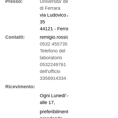
Presso:
Universita' degli Studi
di Ferrara
via Ludovico Ariosto,
35
44121 - Ferrara
Contatti:
remigio.rossi@unife.it
0532 455735
-
Telefono del
laboratorio
0532249761
-
Fax
dell'ufficio
3356914334
-
Mobile
Ricevimento:
Ogni Lunedi' dalle 15
alle 17,
preferibilmente