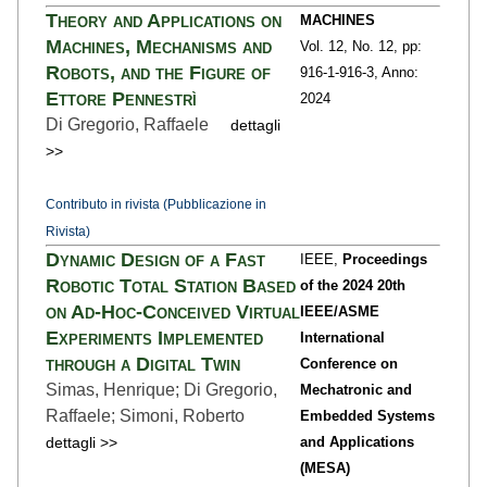
Theory and Applications on
MACHINES
Machines, Mechanisms and
Vol. 12,
No. 12,
pp:
Robots, and the Figure of
916-1
-916-3,
Anno:
Ettore Pennestrì
2024
Di Gregorio, Raffaele
dettagli
>>
Contributo in rivista (Pubblicazione in
Rivista)
Dynamic Design of a Fast
IEEE,
Proceedings
Robotic Total Station Based
of the 2024 20th
on Ad-Hoc-Conceived Virtual
IEEE/ASME
Experiments Implemented
International
through a Digital Twin
Conference on
Simas, Henrique; Di Gregorio,
Mechatronic and
Raffaele; Simoni, Roberto
Embedded Systems
dettagli >>
and Applications
(MESA)