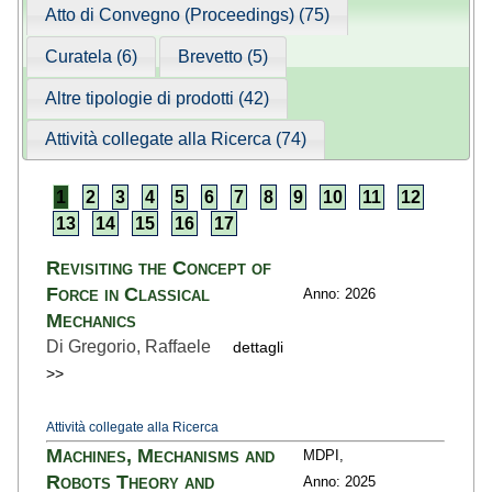
Atto di Convegno (Proceedings) (75)
Curatela (6)
Brevetto (5)
Altre tipologie di prodotti (42)
Attività collegate alla Ricerca (74)
1
2
3
4
5
6
7
8
9
10
11
12
13
14
15
16
17
Revisiting the Concept of
Force in Classical
Anno: 2026
Mechanics
Di Gregorio, Raffaele
dettagli
>>
Attività collegate alla Ricerca
Machines, Mechanisms and
MDPI,
Robots Theory and
Anno: 2025