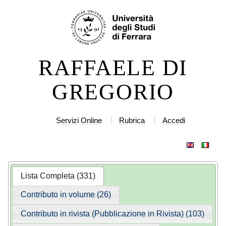
Salta
Strumenti
ai
personali
contenuti.
|
RAFFAELE DI
Salta
alla
GREGORIO
navigazione
Servizi Online
Rubrica
Accedi
Lista Completa (331)
Contributo in volume (26)
Contributo in rivista (Pubblicazione in Rivista) (103)