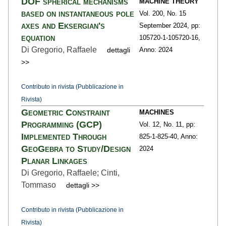
DOF spherical mechanisms
MACHINE THEORY
based on instantaneous pole
Vol. 200,
No. 15
axes and Eksergian's
September 2024,
pp:
equation
105720-1
-105720-16,
Di Gregorio, Raffaele
dettagli
Anno: 2024
>>
Contributo in rivista (Pubblicazione in
Rivista)
Geometric Constraint
MACHINES
Programming (GCP)
Vol. 12,
No. 11,
pp:
Implemented Through
825-1
-825-40,
Anno:
GeoGebra to Study/Design
2024
Planar Linkages
Di Gregorio, Raffaele; Cinti,
Tommaso
dettagli >>
Contributo in rivista (Pubblicazione in
Rivista)