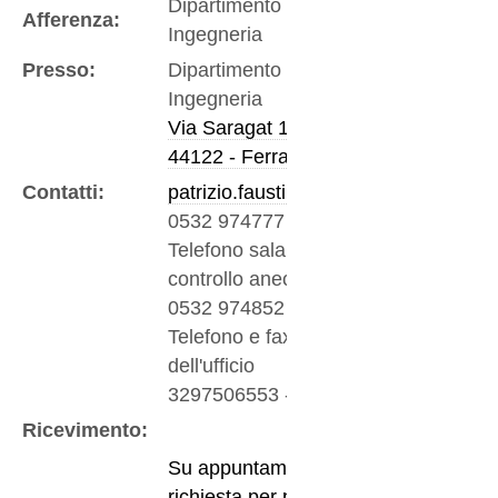
Dipartimento di
Afferenza:
Ingegneria
Presso:
Dipartimento di
Ingegneria
Via Saragat 1
44122 - Ferrara
Contatti:
patrizio.fausti@unife.it
0532 974777
-
Telefono sala
controllo anecoica
0532 974852
-
Telefono e fax
dell'ufficio
3297506553
-
Mobile
Ricevimento:
Su appuntamento,
richiesta per posta