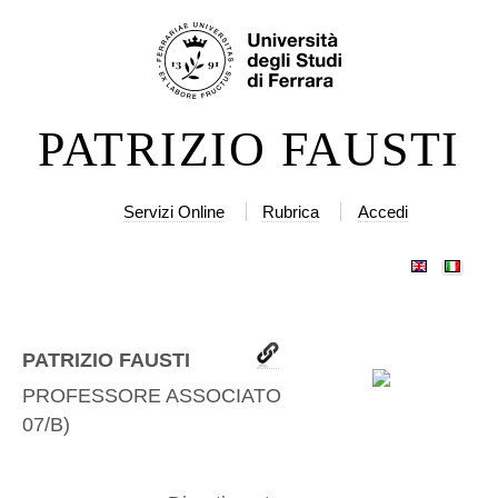
Salta
Strumenti
ai
personali
contenuti.
|
PATRIZIO FAUSTI
Salta
alla
navigazione
Servizi Online
Rubrica
Accedi
PATRIZIO FAUSTI
PROFESSORE ASSOCIATO
(
IIND-
07/B
)