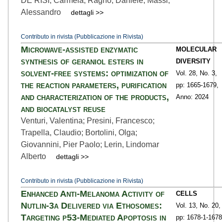
DE RISI, Carmela; Ragno, Daniele; Massi,
Alessandro
dettagli >>
Contributo in rivista (Pubblicazione in Rivista)
Microwave-assisted enzymatic
MOLECULAR
synthesis of geraniol esters in
DIVERSITY
solvent-free systems: optimization of
Vol. 28,
No. 3,
the reaction parameters, purification
pp: 1665
-1679,
and characterization of the products,
Anno: 2024
and biocatalyst reuse
Venturi, Valentina; Presini, Francesco;
Trapella, Claudio; Bortolini, Olga;
Giovannini, Pier Paolo; Lerin, Lindomar
Alberto
dettagli >>
Contributo in rivista (Pubblicazione in Rivista)
Enhanced Anti-Melanoma Activity of
CELLS
Nutlin-3a Delivered via Ethosomes:
Vol. 13,
No. 20,
Targeting p53-Mediated Apoptosis in
pp: 1678-1
-1678