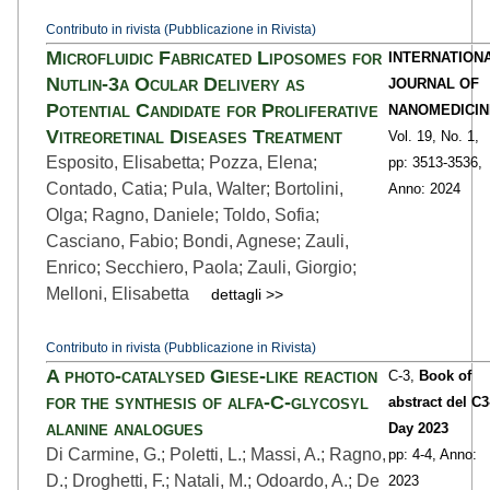
Contributo in rivista (Pubblicazione in Rivista)
Microfluidic Fabricated Liposomes for
INTERNATION
Nutlin-3a Ocular Delivery as
JOURNAL OF
Potential Candidate for Proliferative
NANOMEDICIN
Vitreoretinal Diseases Treatment
Vol. 19,
No. 1,
Esposito, Elisabetta; Pozza, Elena;
pp: 3513
-3536,
Contado, Catia; Pula, Walter; Bortolini,
Anno: 2024
Olga; Ragno, Daniele; Toldo, Sofia;
Casciano, Fabio; Bondi, Agnese; Zauli,
Enrico; Secchiero, Paola; Zauli, Giorgio;
Melloni, Elisabetta
dettagli >>
Contributo in rivista (Pubblicazione in Rivista)
A photo-catalysed Giese-like reaction
C-3,
Book of
for the synthesis of alfa-C-glycosyl
abstract del C3
alanine analogues
Day 2023
Di Carmine, G.; Poletti, L.; Massi, A.; Ragno,
pp: 4
-4,
Anno:
D.; Droghetti, F.; Natali, M.; Odoardo, A.; De
2023