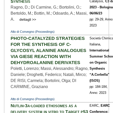
Synthesis
Catalysis,
C3 d
Ragno, D.; Di Carmine, G.; Bortolini, O.;
2023 - Bologna
Bertoldo, M.; Bottin, M.; Odoardo, A.; Massi,
06/06/23
A.
dettagli >>
pp: 29
-29,
Anno
2023
Atto di Convegno (Proceedings)
PHOTO-CATALYZED STRATEGIES
Società Chimic
FOR THE SYNTHESIS OF C-
Italiana,
GLYCOSYL ALANINE ANALOGUES
International
VIA GIESE REACTION WITH
Summer Scho
DEHYDROALANINE DERIVATES
on Organic
Poletti, Lorenzo; Massi, Alessandro; Ragno,
Synthesis
Daniele; Droghetti, Federico; Natali, Mirco;
“A.Corbella”
DE RISI, Carmela; Bortolini, Olga; DI
(ISOS)
CARMINE, Graziano
pp: 184
-184,
Anno: 2023
Atto di Convegno (Proceedings)
Nutlin-3a-loaded ethosomes as a
EARC,
EARC
delivery system in vitro to Target p53
Conference: