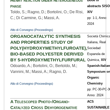
Henry reaction under heterogeneous
Book of
phase
abstracts SIS
Toldo, S.; Ragno, D.; Bortolini, O.; De Risi,
XIV
C.; Di Carmine, G.; Massi, A.
pp: 1
-1,
Anno:
2024
Atto di Convegno (Proceedings)
ORGANOCATALYTIC SYNTHESIS
Società Chimic
AND PROPERTIES STUDY OF
Italiana, Real
POLY(HYDROXYMETHYLFUROATE),
Sociedad
BIO-BASED POLYESTER DERIVED
Espanola de
BY 5-HYDROXYMETHYLFURFURAL
Quimica,
XIV
Odoardo, A.; Bortolini, O.; Bertoldo, M.;
Spanish-Italia
Vannini, M.; Massi, A.; Ragno, D.
Symposium o
Organic
Chemistry
Atto di Convegno (Proceedings)
pp: PC-30
-PC-3
Anno: 2024
A Telescoped Photo-/Organo-
ACS
Catalyzed Cross Dehydrogenative
SUSTAINABLE