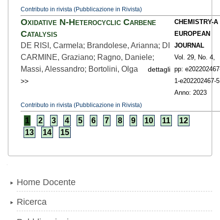
Contributo in rivista (Pubblicazione in Rivista)
Oxidative N-Heterocyclic Carbene
CHEMISTRY-A
Catalysis
EUROPEAN
DE RISI, Carmela; Brandolese, Arianna; DI
JOURNAL
CARMINE, Graziano; Ragno, Daniele;
Vol. 29,
No. 4,
Massi, Alessandro; Bortolini, Olga
dettagli
pp: e202202467
>>
1
-e202202467-5
Anno: 2023
Contributo in rivista (Pubblicazione in Rivista)
1
2
3
4
5
6
7
8
9
10
11
12
13
14
15
Navigazione
Home Docente
Ricerca