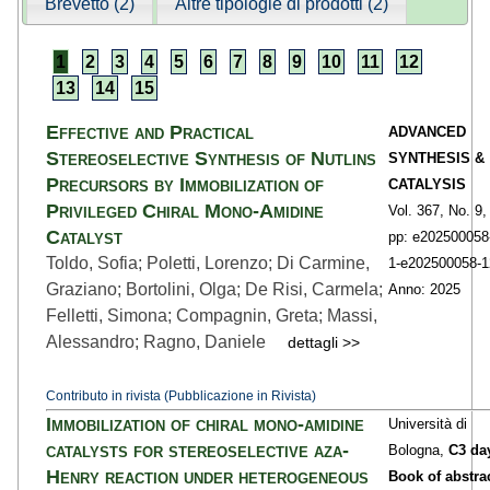
Brevetto (2)
Altre tipologie di prodotti (2)
1
2
3
4
5
6
7
8
9
10
11
12
13
14
15
Effective and Practical
ADVANCED
Stereoselective Synthesis of Nutlins
SYNTHESIS &
Precursors by Immobilization of
CATALYSIS
Privileged Chiral Mono‐Amidine
Vol. 367,
No. 9,
Catalyst
pp: e202500058
Toldo, Sofia; Poletti, Lorenzo; Di Carmine,
1
-e202500058-1
Graziano; Bortolini, Olga; De Risi, Carmela;
Anno: 2025
Felletti, Simona; Compagnin, Greta; Massi,
Alessandro; Ragno, Daniele
dettagli >>
Contributo in rivista (Pubblicazione in Rivista)
Immobilization of chiral mono-amidine
Università di
catalysts for stereoselective aza-
Bologna,
C3 da
Henry reaction under heterogeneous
Book of abstra