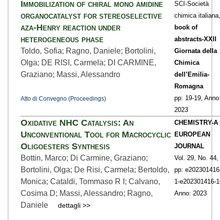
Immobilization of chiral mono amidine
SCI-Società
organocatalyst for stereoselective
chimica italiana
aza-Henry reaction under
book of
heterogeneous phase
abstracts-XXII
Toldo, Sofia; Ragno, Daniele; Bortolini,
Giornata della
Olga; DE RISI, Carmela; DI CARMINE,
Chimica
Graziano; Massi, Alessandro
dell’Emilia-
Romagna
pp: 19
-19,
Anno
Atto di Convegno (Proceedings)
2023
Oxidative NHC Catalysis: An
CHEMISTRY-A
Unconventional Tool for Macrocyclic
EUROPEAN
Oligoesters Synthesis
JOURNAL
Bottin, Marco; Di Carmine, Graziano;
Vol. 29,
No. 44,
Bortolini, Olga; De Risi, Carmela; Bertoldo,
pp: e202301416
Monica; Cataldi, Tommaso R I; Calvano,
1
-e202301416-1
Cosima D; Massi, Alessandro; Ragno,
Anno: 2023
Daniele
dettagli >>