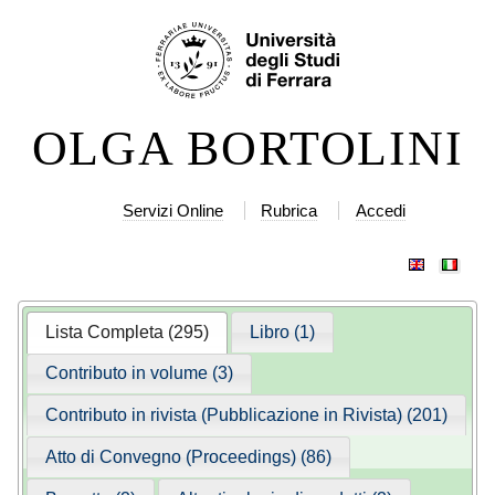
Salta
Strumenti
ai
personali
contenuti.
|
OLGA BORTOLINI
Salta
alla
navigazione
Servizi Online
Rubrica
Accedi
Lista Completa (295)
Libro (1)
Contributo in volume (3)
Contributo in rivista (Pubblicazione in Rivista) (201)
Atto di Convegno (Proceedings) (86)