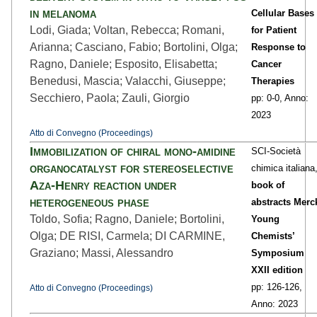
in melanoma
Cellular Bases
Lodi, Giada; Voltan, Rebecca; Romani,
for Patient
Arianna; Casciano, Fabio; Bortolini, Olga;
Response to
Ragno, Daniele; Esposito, Elisabetta;
Cancer
Benedusi, Mascia; Valacchi, Giuseppe;
Therapies
Secchiero, Paola; Zauli, Giorgio
pp: 0
-0,
Anno:
2023
Atto di Convegno (Proceedings)
Immobilization of chiral mono-amidine
SCI-Società
organocatalyst for stereoselective
chimica italiana
Aza-Henry reaction under
book of
heterogeneous phase
abstracts Merc
Toldo, Sofia; Ragno, Daniele; Bortolini,
Young
Olga; DE RISI, Carmela; DI CARMINE,
Chemists’
Graziano; Massi, Alessandro
Symposium
XXII edition
pp: 126
-126,
Atto di Convegno (Proceedings)
Anno: 2023