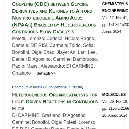
Coupling (CDC) between Glycine
CHEMISTRY &
Derivatives and Ketones to Afford
ENGINEERING
Non proteinogenic Amino Acids
Vol. 12,
No. 41,
(NPAAs) Enabled by Heterogeneous
pp: 15193
-1520
Continuous Flow Catalysis
Anno: 2024
Poletti, Lorenzo; Codecà, Nicola; Ragno,
Daniele; DE RISI, Carmela; Toldo, Sofia;
Bortolini, Olga; Shao, Jiaye; An, Lan; Lee,
Daniel; D’Agostino, Carmine; Dambruoso,
Paolo; Massi, Alessandro; DI CARMINE,
Graziano
dettagli >>
Contributo in rivista (Pubblicazione in Rivista)
Heterogeneous Organocatalysts for
MOLECULES
Light-Driven Reactions in Continuous
Vol. 29,
No. 10,
Flow
pp: 2166-1
-2166
DI CARMINE, Graziano; D’Agostino,
28,
Anno: 2024
Carmine; Bortolini, Olga; Poletti, Lorenzo;