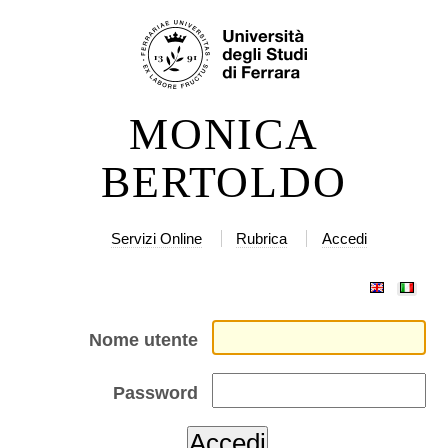
Salta
Strumenti
ai
personali
contenuti.
|
MONICA
Salta
alla
BERTOLDO
navigazione
Servizi Online
Rubrica
Accedi
Nome utente
Password