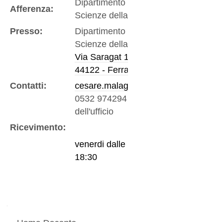
Dipartimento di Fisica e
Afferenza:
Scienze della Terra
Presso:
Dipartimento di Fisica e
Scienze della Terra
Via Saragat 1
44122 - Ferrara
Contatti:
cesare.malagu@unife.it
0532 974294
-
Telefono
dell'ufficio
Ricevimento:
venerdi dalle 15:30 alle
18:30
Navigazione