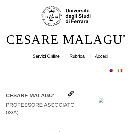
Salta
Strumenti
ai
personali
contenuti.
|
CESARE MALAGU'
Salta
alla
navigazione
Servizi Online
Rubrica
Accedi
CESARE MALAGU'
PROFESSORE ASSOCIATO
(
PHYS-
03/A
)