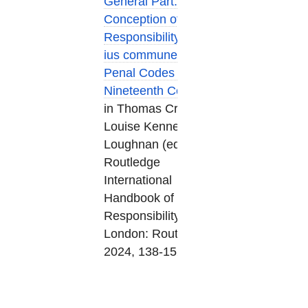
General Part. The
Conception of Criminal
Responsibility from the
ius commune to the
Penal Codes (Twelfth–
Nineteenth Centuries)
,
in
Thomas Croft,
Louise Kennefick, Arlie
Loughnan
(eds),
The
Routledge
International
Handbook of Criminal
Responsibility
,
L
ondon: Routledge,
2024, 138-152.