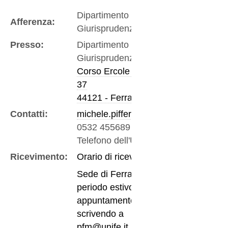
Dipartimento di
Afferenza:
Giurisprudenza
Presso:
Dipartimento di
Giurisprudenza
Corso Ercole I D'Este
37
44121 - Ferrara
Contatti:
michele.pifferi@unife.it
0532 455689
-
Telefono dell'Ufficio
Ricevimento:
Orario di ricevimento:
Sede di Ferrara: nel
periodo estivo, su
appuntamento
scrivendo a
pfm@unife.it