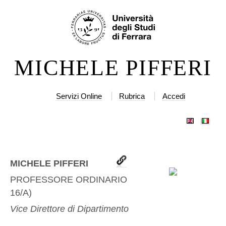
Salta
Strumenti
ai
personali
contenuti.
|
MICHELE PIFFERI
Salta
alla
navigazione
Servizi Online
Rubrica
Accedi
MICHELE PIFFERI
PROFESSORE ORDINARIO
(
GIUR-
16/A
)
Vice Direttore di Dipartimento