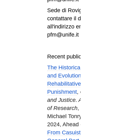
Sede di Rovigo:
contattare il docente
all'indirizzo email
pfm@unife.it
Recent publications:
The Historical Origins
and Evolution of
Rehabilitative
Punishment
,
Crime
and Justice. A Review
of Research
, edited by
Michael Tonry, 53,
2024, Ahead of print.
From Casuistry to the