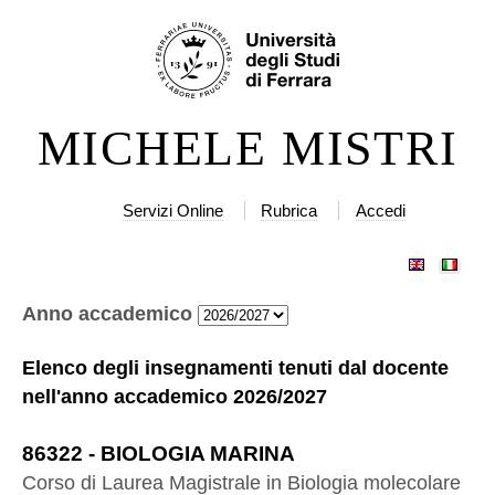
Salta
Strumenti
ai
personali
contenuti.
|
MICHELE MISTRI
Salta
alla
navigazione
Servizi Online
Rubrica
Accedi
Anno accademico
Elenco degli insegnamenti tenuti dal docente
nell'anno accademico
2026/2027
86322
-
BIOLOGIA MARINA
Corso di Laurea Magistrale
in
Biologia molecolare