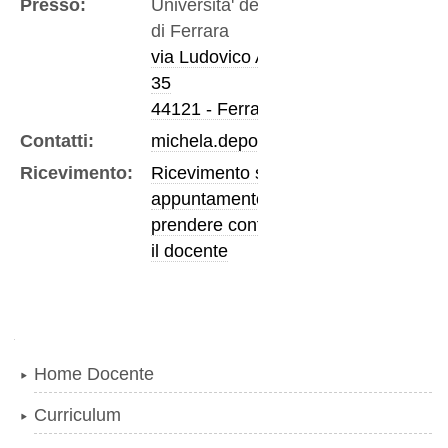
Presso:
Universita' degli Studi
di Ferrara
via Ludovico Ariosto,
35
44121 - Ferrara
Contatti:
michela.depoli@unife.it
Ricevimento:
Ricevimento su
appuntamento,
prendere contatto con
il docente
Navigazione
Home Docente
Curriculum