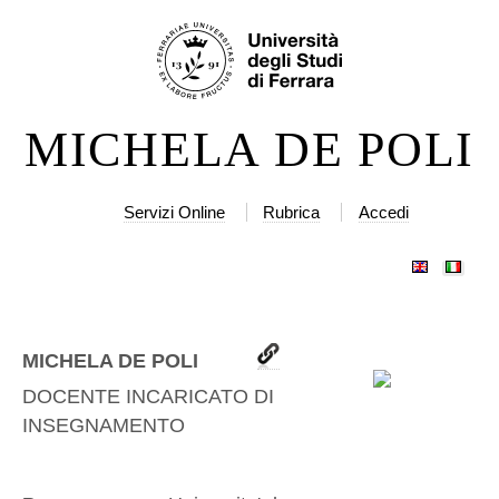
Salta
Strumenti
ai
personali
contenuti.
|
MICHELA DE POLI
Salta
alla
navigazione
Servizi Online
Rubrica
Accedi
MICHELA DE POLI
DOCENTE INCARICATO DI
INSEGNAMENTO