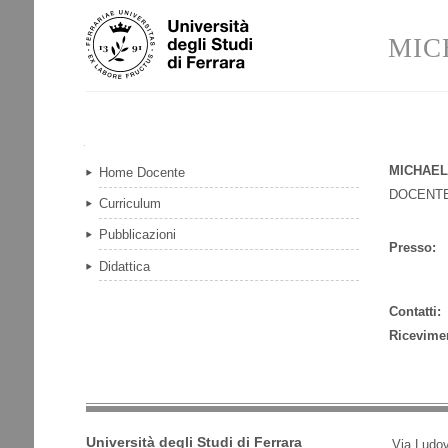
Salta
Strumenti
ai
personali
MIC
contenuti.
|
Salta
alla
navigazione
Navigazione
MICHAEL
Home Docente
DOCENTE
Curriculum
Pubblicazioni
Presso:
Didattica
Contatti:
Ricevime
Università degli Studi di Ferrara
Via Ludov