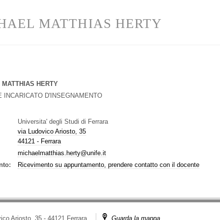
HAEL MATTHIAS HERTY
 MATTHIAS HERTY
 INCARICATO D'INSEGNAMENTO
Universita' degli Studi di Ferrara
via Ludovico Ariosto, 35
44121 - Ferrara
michaelmatthias.herty@unife.it
nto:
Ricevimento su appuntamento, prendere contatto con il docente
ico Ariosto, 35 - 44121 Ferrara
Guarda la mappa