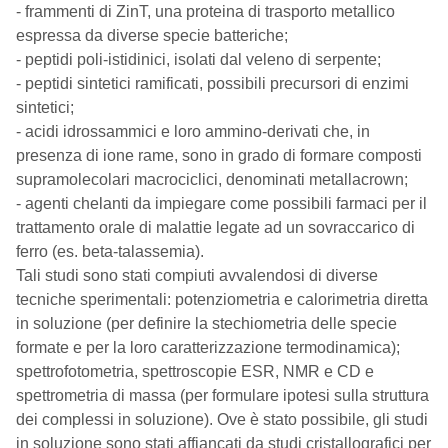
- frammenti di ZinT, una proteina di trasporto metallico
espressa da diverse specie batteriche;
- peptidi poli-istidinici, isolati dal veleno di serpente;
- peptidi sintetici ramificati, possibili precursori di enzimi
sintetici;
- acidi idrossammici e loro ammino-derivati che, in
presenza di ione rame, sono in grado di formare composti
supramolecolari macrociclici, denominati metallacrown;
- agenti chelanti da impiegare come possibili farmaci per il
trattamento orale di malattie legate ad un sovraccarico di
ferro (es. beta-talassemia).
Tali studi sono stati compiuti avvalendosi di diverse
tecniche sperimentali: potenziometria e calorimetria diretta
in soluzione (per definire la stechiometria delle specie
formate e per la loro caratterizzazione termodinamica);
spettrofotometria, spettroscopie ESR, NMR e CD e
spettrometria di massa (per formulare ipotesi sulla struttura
dei complessi in soluzione). Ove è stato possibile, gli studi
in soluzione sono stati affiancati da studi cristallografici per