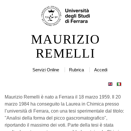
Salta
Strumenti
ai
personali
contenuti.
|
MAURIZIO
Salta
alla
REMELLI
navigazione
Servizi Online
Rubrica
Accedi
Maurizio Remelli è nato a Ferrara il 18 marzo 1959. Il 20
marzo 1984 ha conseguito la Laurea in Chimica presso
l’università di Ferrara, con una tesi sperimentale dal titolo:
"Analisi della forma del picco gascromatografico",
riportando il massimo dei voti. Parte della tesi è stata