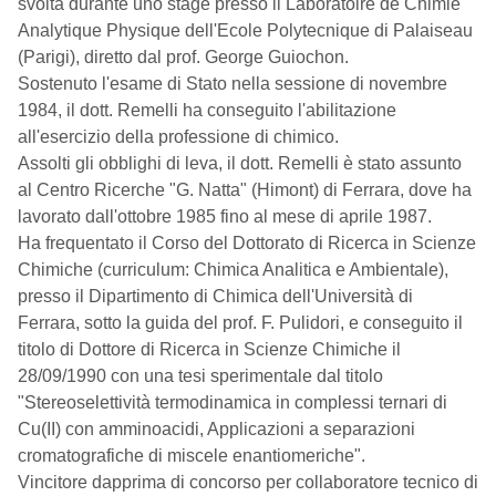
svolta durante uno stage presso il Laboratoire de Chimie
Analytique Physique dell'Ecole Polytecnique di Palaiseau
(Parigi), diretto dal prof. George Guiochon.
Sostenuto l'esame di Stato nella sessione di novembre
1984, il dott. Remelli ha conseguito l'abilitazione
all'esercizio della professione di chimico.
Assolti gli obblighi di leva, il dott. Remelli è stato assunto
al Centro Ricerche "G. Natta" (Himont) di Ferrara, dove ha
lavorato dall'ottobre 1985 fino al mese di aprile 1987.
Ha frequentato il Corso del Dottorato di Ricerca in Scienze
Chimiche (curriculum: Chimica Analitica e Ambientale),
presso il Dipartimento di Chimica dell'Università di
Ferrara, sotto la guida del prof. F. Pulidori, e conseguito il
titolo di Dottore di Ricerca in Scienze Chimiche il
28/09/1990 con una tesi sperimentale dal titolo
"Stereoselettività termodinamica in complessi ternari di
Cu(II) con amminoacidi, Applicazioni a separazioni
cromatografiche di miscele enantiomeriche".
Vincitore dapprima di concorso per collaboratore tecnico di