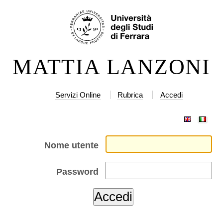
Salta
Strumenti
ai
personali
contenuti.
|
MATTIA LANZONI
Salta
alla
navigazione
Servizi Online
Rubrica
Accedi
Nome utente
Password