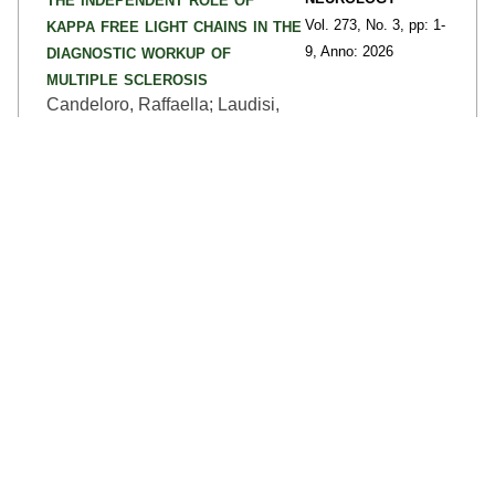
kappa free light chains in the
Vol. 273,
No. 3,
pp: 1
-
diagnostic workup of
9,
Anno: 2026
multiple sclerosis
Candeloro, Raffaella; Laudisi,
Michele; Ferri, Caterina; Baldi,
Eleonora; Negri, Giovanna;
Ghisellini, Sara; Pugliatti, Maura;
Castellazzi, Massimiliano
dettagli >>
Contributo in rivista (Pubblicazione in
Rivista)
Neurofilament-Light Chain
AGING AND
and Glial Fibrillary Acidic
DISEASE
Protein as Blood-Based
Vol. 17,
No. 3,
pp: 1
-
Delirium Risk Markers: A
12,
Anno: 2026
Multicohort Study
Ferrara, Maria Cristina; Lozano-