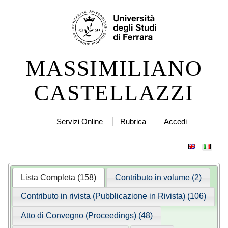
Salta
Strumenti
ai
personali
contenuti.
|
MASSIMILIANO
Salta
alla
CASTELLAZZI
navigazione
Servizi Online
Rubrica
Accedi
Lista Completa (158)
Contributo in volume (2)
Contributo in rivista (Pubblicazione in Rivista) (106)
Atto di Convegno (Proceedings) (48)