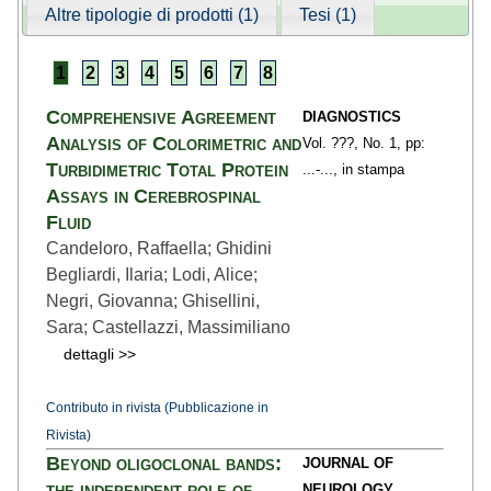
Altre tipologie di prodotti (1)
Tesi (1)
1
2
3
4
5
6
7
8
Comprehensive Agreement
DIAGNOSTICS
Analysis of Colorimetric and
Vol. ???,
No. 1,
pp:
Turbidimetric Total Protein
...
-...,
in stampa
Assays in Cerebrospinal
Fluid
Candeloro, Raffaella; Ghidini
Begliardi, Ilaria; Lodi, Alice;
Negri, Giovanna; Ghisellini,
Sara; Castellazzi, Massimiliano
dettagli >>
Contributo in rivista (Pubblicazione in
Rivista)
Beyond oligoclonal bands:
JOURNAL OF
the independent role of
NEUROLOGY