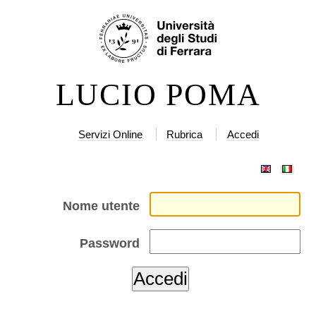
Salta
Strumenti
ai
personali
contenuti.
|
LUCIO POMA
Salta
alla
navigazione
Servizi Online
Rubrica
Accedi
Nome utente
Password