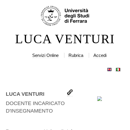
Salta
Strumenti
ai
personali
contenuti.
|
LUCA VENTURI
Salta
alla
navigazione
Servizi Online
Rubrica
Accedi
LUCA VENTURI
DOCENTE INCARICATO
D'INSEGNAMENTO